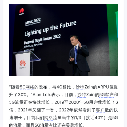
“随着
5G
网络
的发布，与4G相比，
沙特
Zain的ARPU值提
升了30%。”Alan Loh.表示，目前，
沙特
Zain的
5G
客户
和
5G
流量正在快速增长，2019至2020年
5G
用户数增长了6
倍，2021年又翻了一番，2022年依然看到了
客户
数的快
速增长，目前我们
网络
流量当中的1/3（接近40%）是5G
的流量，而且5G流量占比还在显著增长。