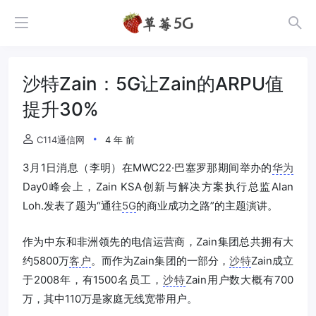
沙特Zain：5G让Zain的ARPU值
提升30%
C114通信网
4 年 前
3月1日消息（李明）在MWC22·巴塞罗那期间举办的
华为
Day0峰会上，Zain KSA创新与解决方案执行总监Alan
Loh.发表了题为“通往
5G
的商业成功之路”的主题演讲。
作为中东和非洲领先的电信运营商，Zain集团总共拥有大
约5800万
客户
。而作为Zain集团的一部分，
沙特
Zain成立
于2008年，有1500名员工，
沙特
Zain用户数大概有700
万，其中110万是家庭无线宽带用户。