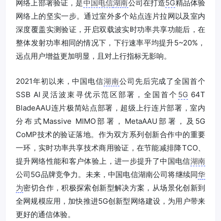
网络上部署验证，是
中国电信
湖南
公司在打造
5G
精品体验
网络上的坚实一步。通过室外多个站点连片拉网以及室内
深度覆盖实测验证，开启双载波实时功率共享功能后，在
整体发射功率相同的情况下，下行速率平均提升5~20%，
远点用户增益更加明显，且对上行指标无影响。
2021年初以来，中国电信
湖南
公司先后完成了全国首个
SSB AI灵活波束寻优示范区部署，全国首个
5G
64T
BladeAAU连片极简站点部署，超级上行连片部署，室内
分布式Massive MIMO部署，MetaAAU部署，及5G
CoMP技术的验证落地。作为双方系列创新合作中的重要
一环，实时功率共享技术商用验证，在节能减排降TCO、
提升网络性能和客户体验上，进一步提升了中国电信
湖南
公司5G品牌竞争力。未来，中国电信湖南公司将继续同
华
为
密切合作，积极探索创新型解决方案，从场景化创新到
全网规模应用，加快推进5G创新型网络建设，为用户带来
更好的通信体验。