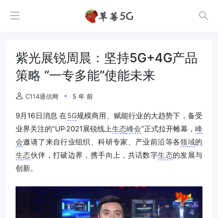
紫光展锐周晨：坚持5G+4G产品
策略 “一专多能”使能未来
C114通信网
5 年 前
9月16日消息 在
5G
规模商用、赋能行业的大趋势下，备受
业界关注的“UP·2021展锐线上
生态
峰会
”正式拉开帷幕，
峰
会
邀请了来自行业组织、科研专家、产业前沿等各
领域
的
生态
伙伴，打破边界，携手向上，共话数字
生态
的发展与
创新。