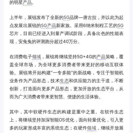
的明星
产品
。
上半年，展锐发布了全新的
5G
品牌—唐古拉，并以此为起
点发展出展锐的
5G
产品
新家族。采用6纳米制程工艺的
5G
芯片，目前已经进入到量产调试阶段，具备出色的性能表
现，安兔兔的评测跑分超过40万分。
在消费电子
领域
，展锐将继续坚持5G+4G的
产品
策略，覆
盖全球市场，为全球更多消费者带来更好的移动互联体
验。展锐将开始构建“一专多能”的新战略，专注于智能机
业务作为产品形态，技术
生态
和供应能力的主干道，不断
创新，打造面向更多产品形态，更加开放的生态平台，从
而为广大消费者带来更智慧、便捷的生活体验。
其中，其中软硬件生态的构建是重中之重。在软件生态
上，将继续坚持加深智能OS优化，面向轻量优化，引入更
多的玩家形成丰富的系统生态；在硬件
领域
，继续开放展