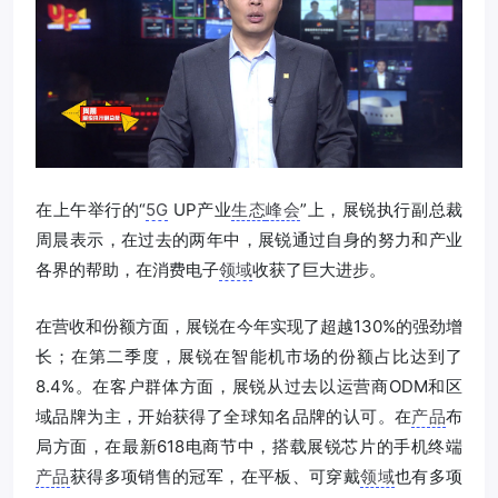
在上午举行的“
5G
UP产业
生态
峰会
”上，展锐执行副总裁
周晨表示，在过去的两年中，展锐通过自身的努力和产业
各界的帮助，在消费电子
领域
收获了巨大进步。
在营收和份额方面，展锐在今年实现了超越130%的强劲增
长；在第二季度，展锐在智能机市场的份额占比达到了
8.4%。在客户群体方面，展锐从过去以运营商ODM和区
域品牌为主，开始获得了全球知名品牌的认可。在
产品
布
局方面，在最新618电商节中，搭载展锐芯片的手机终端
产品
获得多项销售的冠军，在平板、可穿戴
领域
也有多项