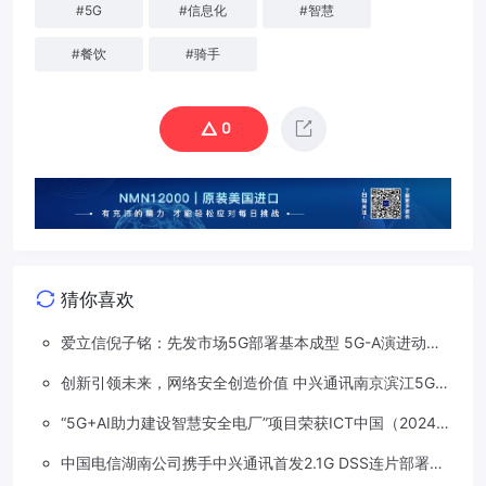
#
5G
#
信息化
#
智慧
#
餐饮
#
骑手
0
猜你喜欢
爱立信倪子铭：先发市场5G部署基本成型 5G-A演进动能
依然强劲
创新引领未来，网络安全创造价值 中兴通讯南京滨江5G工
厂安全保障项目接连斩获大奖
“5G+AI助力建设智慧安全电厂”项目荣获ICT中国（2024）
卓越案例一等奖
中国电信湖南公司携手中兴通讯首发2.1G DSS连片部署助
力5G信号升格