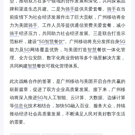
型，推动双方在多个领域的合作发展和深化，共同探索品
牌和渠道生态共建。二是为
骑手
提供关爱套餐。
骑手
在当
前疫情下为社会经济发展作出了巨大贡献，广州移动将全
力为美团
骑手
、工作人员等提供通信资费关爱套餐，减小
骑手
经济压力，共同助力社会经济发展。三是联合打造示
范标杆，建设“
5G
智慧
餐饮
”。广州移动将充分发挥自身
5G
能力及
5G
网络覆盖优势，与美团打造
智慧
餐饮一体化管
理、全方位安防、数字化商业营销等多个场景解决方案，
共同构建
智慧
餐饮可视化管理体系。
此次战略合作的签署，是广州移动与美团开启合作共赢的
崭新篇章，促进了双方企业高质量发展。接下来，广州移
动将深入推进
5G
与人工智能、云计算、大数据、边缘计算
等
信息化
技术相结合，加快5G融入百业、服务大众，持续
推动经济社会高质量发展，不断满足人民对美好数字生活
的需要。