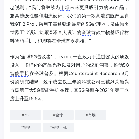
忠说到，"我们将继续为
市场
带来更具吸引力的5G产品，
兼具越级性能和潮流设计。我们的第一款高端旗舰产品真
我GT 2 Pro，采用了高通骁龙最新的5G处理器，及由知名
世界工业设计大师深泽直人设计的
全球
首款生物基环保材
料
智能手机
，也即将在全球首次亮相。"
作为"全球5G普及者"，realme一直致力于通过强大的研发
投入、多样化的产品系列以及对用户的深刻洞察，推动5G
智能手机
在全球普及。根据Counterpoint Research 9月
份的研究结果，这个成立仅三年的科技公司已被列为新兴
市场第三大5G
智能手机
品牌，其5G份额在2021年第二季
度上升至15.5%。
#
5G
#
全球
#
市场
#
智能
#
智能手机