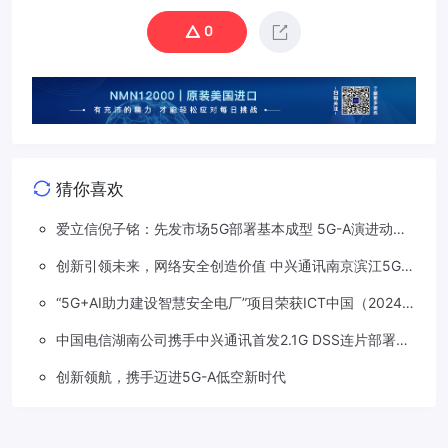
0
猜你喜欢
爱立信倪子铭：先发市场5G部署基本成型 5G-A演进动能
依然强劲
创新引领未来，网络安全创造价值 中兴通讯南京滨江5G工
厂安全保障项目接连斩获大奖
“5G+AI助力建设智慧安全电厂”项目荣获ICT中国（2024）
卓越案例一等奖
中国电信湖南公司携手中兴通讯首发2.1G DSS连片部署助
力5G信号升格
创新领航，携手迈进5G-A低空新时代