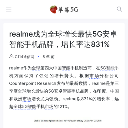
realme成为全球增长最快5G安卓
智能手机品牌，增长率达831%
C114通信网
5 年 前
realme作为
全球
第四大中国
智能
手机制造商，在
5G
智能
手
机方面保持了强劲的增长势头。根据
市场
分析公司
Counterpoint Research发布的最新数据，realme是第三
季度
全球
增长最快的
5G
安卓
智能
手机品牌，在印度、中国
和欧洲
市场
增长尤为强劲。realme以831%的增长率，远
超
全球
5G
智能
手机
市场
的121%。