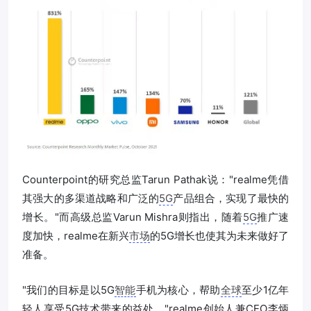
Counterpoint的研究总监Tarun Pathak说："realme凭借
其强大的多渠道战略和广泛的
5G
产品组合，实现了最快的
增长。"而高级总监Varun Mishra则指出，随着
5G
推广速
度加快，realme在新兴
市场
的5G增长也使其为未来做好了
准备。
"我们的目标是以5G
智能
手机为核心，帮助
全球
至少1亿年
轻人享受5G技术带来的益处，"realme创始人兼CEO李炳