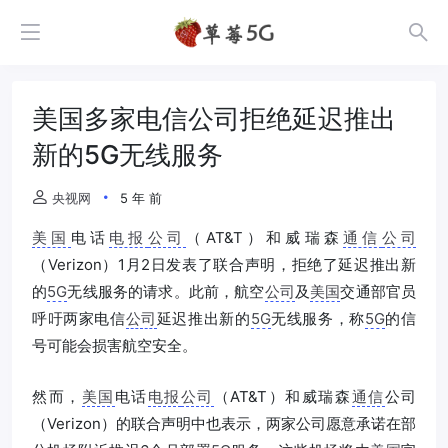
美国多家电信公司拒绝延迟推出
新的5G无线服务
央视网
5 年 前
美国
电话
电报
公司
（AT&T）和威瑞森
通信
公司
（Verizon）1月2日发表了联合声明，拒绝了延迟推出新
的
5G
无线服务的请求。此前，航空
公司
及
美国
交通部官员
呼吁两家电信
公司
延迟推出新的
5G
无线服务，称
5G
的信
号可能会损害航空安全。
然而，
美国
电话
电报
公司
（AT&T）和威瑞森
通信
公司
（Verizon）的联合声明中也表示，两家公司愿意承诺在部