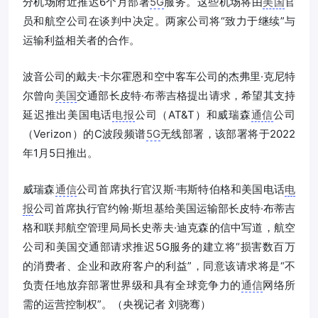
分机场附近推迟6个月部署
5G
服务。这些机场将由
美国
官
员和航空公司在谈判中决定。两家公司将“致力于继续”与
运输利益相关者的合作。
波音公司的戴夫·卡尔霍恩和空中客车公司的杰弗里·克尼特
尔曾向
美国
交通部长皮特·布蒂吉格提出请求，希望其支持
延迟推出美国电话
电报
公司（AT&T）和威瑞森
通信
公司
（Verizon）的C波段频谱
5G
无线部署，该部署将于2022
年1月5日推出。
威瑞森
通信
公司首席执行官汉斯·韦斯特伯格和美国电话
电
报
公司首席执行官约翰·斯坦基给美国运输部长皮特·布蒂吉
格和联邦航空管理局局长史蒂夫·迪克森的信中写道，航空
公司和美国交通部请求推迟5G服务的建立将“损害数百万
的消费者、企业和政府客户的利益”，同意该请求将是“不
负责任地放弃部署世界级和具有全球竞争力的
通信
网络所
需的运营控制权”。（央视记者 刘骁骞）