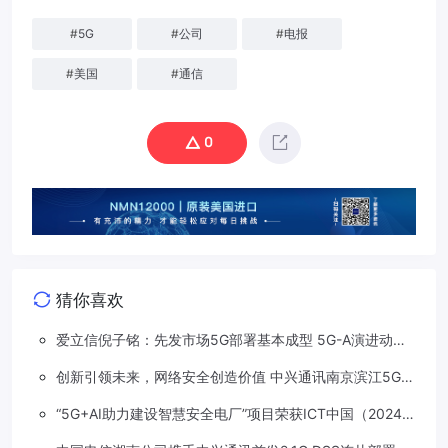
#
5G
#
公司
#
电报
#
美国
#
通信
0
猜你喜欢
爱立信倪子铭：先发市场5G部署基本成型 5G-A演进动能
依然强劲
创新引领未来，网络安全创造价值 中兴通讯南京滨江5G工
厂安全保障项目接连斩获大奖
“5G+AI助力建设智慧安全电厂”项目荣获ICT中国（2024）
卓越案例一等奖