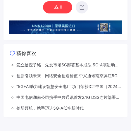
0
猜你喜欢
爱立信倪子铭：先发市场5G部署基本成型 5G-A演进动能
依然强劲
创新引领未来，网络安全创造价值 中兴通讯南京滨江5G工
厂安全保障项目接连斩获大奖
“5G+AI助力建设智慧安全电厂”项目荣获ICT中国（2024）
卓越案例一等奖
中国电信湖南公司携手中兴通讯首发2.1G DSS连片部署助
力5G信号升格
创新领航，携手迈进5G-A低空新时代