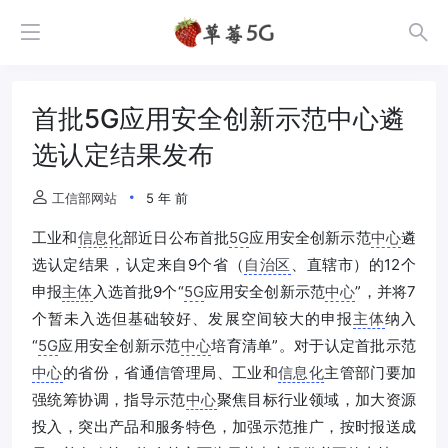
首批5G应用安全创新示范中心遴
选认定结果发布
工信部网站
5 年 前
工业和
信息化
部近日公布首批
5G
应用安全创新示范
中心
遴
选认定结果，认定来自9个省（
自治区
、直辖市）的12个
申报
主体
入选首批9个“
5G
应用安全创新示范
中心
”，并将7
个暂未入选但基础较好、发展空间较大的申报
主体
纳入
“
5G
应用安全创新示范
中心
培育清单”。对于认定首批示范
中心
的省份，省通信管理局、工业和
信息化
主管部门要加
强统筹协调，指导示范
中心
聚焦目标行业领域，加大资源
投入，突出产品和服务特色，加强示范推广，按时报送成