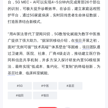
台，5G MEC﹢AI可以实现4~5分钟内完成胃部26个部位
的识别，可极大提升诊断效率。在诊后，建立家庭远程照
护平台，通过5G家庭病床，实时回传患者生命体征数据，
打造医养结合新模式。
“用AI算法替代了望闻问切，5G数智化赋能为数字中医推
广提供了强大助力。”据深圳移动介绍，在
项目
开展之初，
面对“无例可循”“技术高端”“体系壁垒”等困难，
项目
团队通
过卫健局、医院、社康、厂商4级走访，推动建立医疗协
同和信息共享机制，并多方深入探讨研发内置5G模组算
法，最终实现“低成本、集约化、可复制”的终端创新，为
基层
社康、临床科室赋能。
#
5G
#
中医
#
基层
#
福田
#
项目