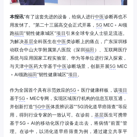
本报讯
“有了这套先进的设备，给病人进行
中医
诊断再也不
用发怵了。”第二十三届高交会正式开幕，
5G
MEC﹢AI领
跑
福田
“韧性健康城区”
项目
引来全球专业人士驻足流连。
为解决
基层
全科医生在
中医
类诊断上的痛点，广东深圳移
动联合中山大学附属第八医院（深圳
福田
）、互联网医疗
系统与应用国家工程实验室、华为等单位进行深入探索，
与天津
中医
药大学基于
中医
诊断场景，创新开展
5G
MEC
﹢AI领跑
福田
“韧性健康城区”
项目
。
作为全国首个具有示范效应的
5G
﹢医疗健康样板，该
项目
基于
5G
﹢MEC专网，实现区域医疗机构的信息互联互通，
并创新打造“
5G
中医
体质辨识器”“5G消化道早癌筛查”等应
用，得到行业专家的一致认可。在诊前，
基层
医生可携带
基于5G﹢AI的移动化医疗设备走出去，将病情“前置”管
理。在诊中，以消化道早癌筛查为例，通过建立共享平