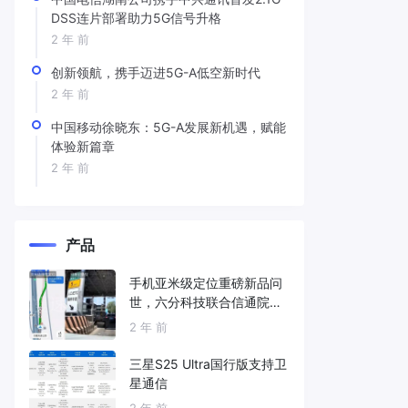
DSS连片部署助力5G信号升格
2 年 前
创新领航，携手迈进5G-A低空新时代
2 年 前
中国移动徐晓东：5G-A发展新机遇，赋能
体验新篇章
2 年 前
产品
手机亚米级定位重磅新品问
世，六分科技联合信通院发
布免费服务
2 年 前
三星S25 Ultra国行版支持卫
星通信
2 年 前