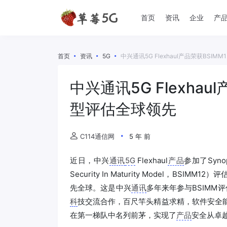
首页
资讯
企业
产
首页
资讯
5G
中兴通讯5G Flexhaul产品荣获BSI
中兴通讯5G Flexha
型评估全球领先
C114通信网
5 年 前
近日，中兴
通讯
5G
Flexhaul
产品
参加了Syno
Security In Maturity Model，BSIMM
先全球。这是中兴
通讯
多年来年参与BSIMM
科
技交流合作，百尺竿头精益求精，软件安全能
在第一梯队中名列前茅，实现了
产品
安全从卓