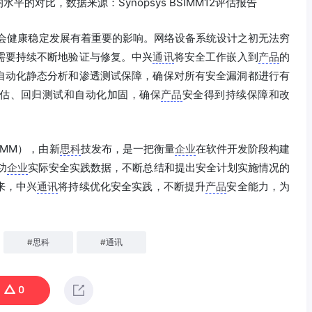
的对比，数据来源：Synopsys BSIMM12评估报告
会健康稳定发展有着重要的影响。网络设备系统设计之初无法穷
需要持续不断地验证与修复。中兴
通讯
将安全工作嵌入到
产品
的
自动化静态分析和渗透测试保障，确保对所有安全漏洞都进行有
估、回归测试和自动化加固，确保
产品
安全得到持续保障和改
IMM），由新
思科
技发布，是一把衡量
企业
在软件开发阶段构建
功
企业
实际安全实践数据，不断总结和提出安全计划实施情况的
来，中兴
通讯
将持续优化安全实践，不断提升
产品
安全能力，为
#
思科
#
通讯
0