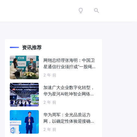
资讯推荐
网翎总经理张海明：中国卫
星通信行业须拧成“一股绳”
共同打造垂直产业链
2 年 前
加速广大企业数字化转型，
华为星河AI乾坤智企网络解
决方案亮相2024中国国际信
2 年 前
息通信展
华为周军：全光品质运力
网，以确定性体验迎接确定
性的智能时代
2 年 前