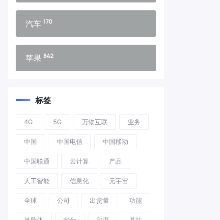
170
汽车
842
苹果
标签
4G
5G
万物互联
业务
中国
中国电信
中国移动
中国联通
云计算
产品
人工智能
信息化
元宇宙
全球
公司
出货量
功能
半导体
华为
印度
基站