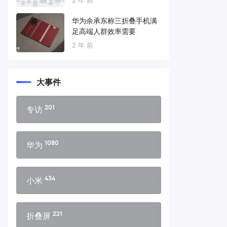
华为余承东称三折叠手机满
足高端人群效率需要
2 年 前
大事件
201
专访
1080
华为
434
小米
221
折叠屏