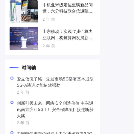
手机亚米级定位重磅新品问
世，六分科技联合信通院发
布免费服务
2 年 前
山东移动：实践“九州” 算力
互联网，构筑算网发展新底
座
2 年 前
时间轴
爱立信倪子铭：先发市场5G部署基本成型
5G-A演进动能依然强劲
2 年 前
创新引领未来，网络安全创造价值 中兴通
讯南京滨江5G工厂安全保障项目接连斩获
大奖
2 年 前
中国电信湖南公司携手中兴通讯首发2.1G