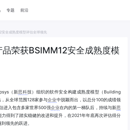
品
专题
前沿
MM12安全成熟度模型评估全球领先
ul产品荣获BSIMM12安全成熟度模
psys（新
思科
技）组织的软件安全构建成熟度模型（Building
12）评估，从全球范围128家参与
企业
中脱颖而出，以总分100的成绩领
评估进入包含多家世界500强
企业
在内的第一梯队后，持续与新
思
力得到了踏实稳健的改进和提升，在2021年年底再次评估得分
越到领先的跃进。