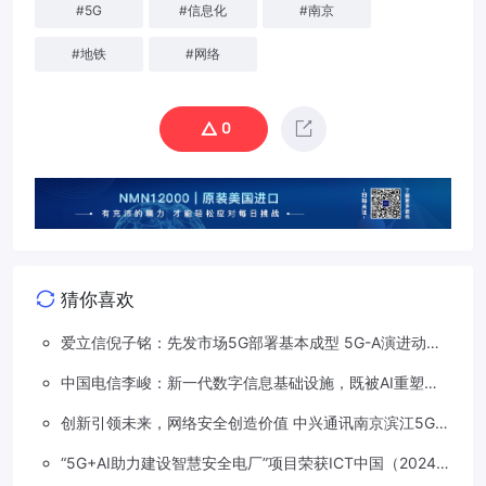
#
5G
#
信息化
#
南京
#
地铁
#
网络
0
猜你喜欢
爱立信倪子铭：先发市场5G部署基本成型 5G-A演进动能
依然强劲
中国电信李峻：新一代数字信息基础设施，既被AI重塑，
也在重塑着AI
创新引领未来，网络安全创造价值 中兴通讯南京滨江5G工
厂安全保障项目接连斩获大奖
“5G+AI助力建设智慧安全电厂”项目荣获ICT中国（2024）
卓越案例一等奖