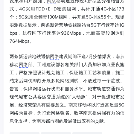
效果和用户感知，
南京
移动通过传统+新型室分相结合方
式，4G采用FDD+E+D密集组网，共计开通4G小区173
个；
5G
采用全频带100M组网，共开通
5G
小区55个。现场
实测数据显示，两条新运营地铁线路站台
5G
下行速率达1G
bps，轨行区下行速率达936Mbps，地面高架段则达到
764Mbps。
两条新运营地铁通信
网络
建设期间正逢7月疫情爆发，南京
移动
网络
部、工程建设部各相关部门人员加班加点昼夜施
工，严格按照设计规划施工，保证施工工艺和质量；施工
结束后网优即刻开展多轮网络测试，不放过每一个驻波、
告警，保障网络运行状态和服务水平。城市轨道交通作为
现代城市公共客运交通系统的“大动脉”，对于促进城市发
展、经济繁荣具有重要意义。南京移动将以打造高质量5G
网络为目标，为打造网络强省、数字南京提供强有力的
信
息化
支撑，为南京都市圈的发展做出应有的贡献。