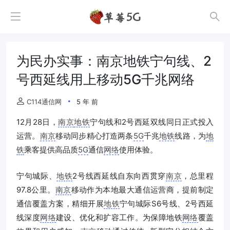
为民办实事：南京地铁宁句线、2
号西延线用上移动5G千兆网络
C114通信网
5 年 前
12月28日，
南京
地铁
宁句线和2号西延双线同日正式投入
运营。
南京
移动同步精心打造两条
5G
千兆
地铁
线路，为
地
铁
乘客提供高品质
5G
通信
网络
使用体验。
宁句城际、
地铁
2号线西延线自东向西贯穿
南京
，总里程
97.8公里。
南京
移动作为本地最大通信运营商，提前制定
通信覆盖方案，精细开展
地铁
宁句城际S6号线、2号西延
线深度
网络
建设、优化和扩容工作。为保障地铁
网络
覆盖