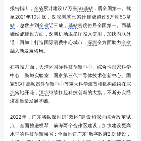
报告指出，
全省
累计建设17万座
5G
基站
，居全国第一。截
至2021年10月底，仅
深圳
就已累计建成超过5万座
5G
基
站
，总数占到
全省
近三成，
基站
密度位居全国第一。而基
础设施建设方面，
深圳
机场卫星厅投入使用，加快内联外
通；再加上打造国际消费中心城市，
深圳
全方面助力
全省
融入新发展格局。
在科技方面，大湾区国际科技创新中心、综合性国家科学
中心、鹏城实验室、国家第三代半导体技术创新中心、国
家
5G
中高频器件创新中心等重大科学装置和机构纷纷在
深
圳
落地开花，
深圳
继续扛起科技创新的大旗，不断夯实经
济高质量发展基础。
2022年，
广东
将纵深推进“双区”建设和深圳综合改革试
点，全面推进横琴、前海两个合作区建设；加快建设更高
水平的科技创新强省；全面推进广东“数字政府2.0”建设，