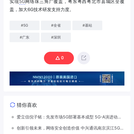
实现
5G
网络珠三角广覆盖，粤东粤西粤北市县城区全覆
盖，加大6G技术研发支持力度。
#
5G
#
全省
#
基站
#
广东
#
深圳
0
猜你喜欢
爱立信倪子铭：先发市场5G部署基本成型 5G-A演进动能
依然强劲
创新引领未来，网络安全创造价值 中兴通讯南京滨江5G工