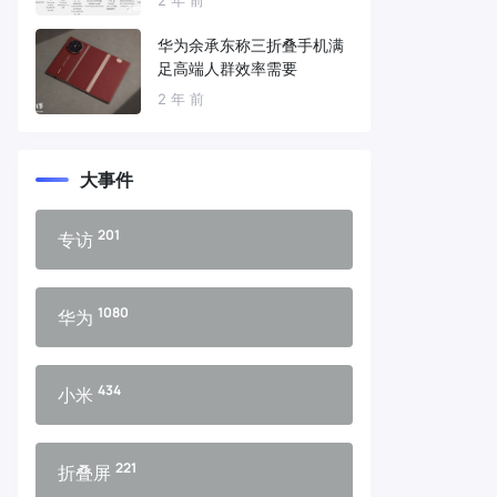
华为余承东称三折叠手机满
足高端人群效率需要
2 年 前
大事件
201
专访
1080
华为
434
小米
221
折叠屏