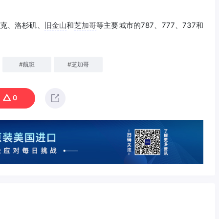
瓦克、洛杉矶、
旧金山
和
芝加哥
等主要城市的787、777、737和
#
航班
#
芝加哥
0