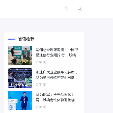
资讯推荐
网翎总经理张海明：中国卫
星通信行业须拧成“一股绳”
共同打造垂直产业链
2 年 前
加速广大企业数字化转型，
华为星河AI乾坤智企网络解
决方案亮相2024中国国际信
2 年 前
息通信展
华为周军：全光品质运力
网，以确定性体验迎接确定
性的智能时代
2 年 前