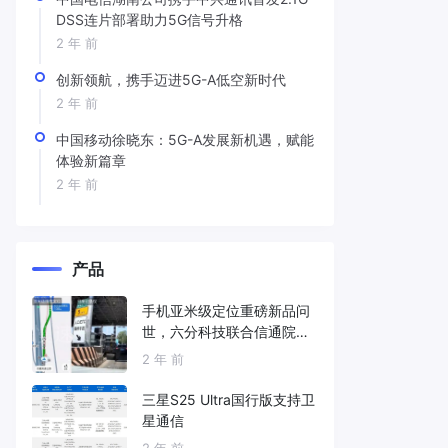
DSS连片部署助力5G信号升格
2 年 前
创新领航，携手迈进5G-A低空新时代
2 年 前
中国移动徐晓东：5G-A发展新机遇，赋能
体验新篇章
2 年 前
产品
手机亚米级定位重磅新品问
世，六分科技联合信通院发
布免费服务
2 年 前
三星S25 Ultra国行版支持卫
星通信
2 年 前