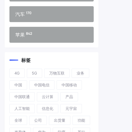
170
汽车
842
苹果
标签
4G
5G
万物互联
业务
中国
中国电信
中国移动
中国联通
云计算
产品
人工智能
信息化
元宇宙
全球
公司
出货量
功能
半导体
华为
印度
基站