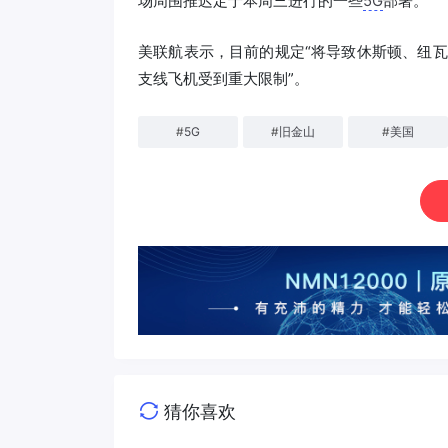
场周围推迟定于本周三进行的一些
5G
部署。
美联航表示，目前的规定“将导致休斯顿、纽
支线飞机受到重大限制”。
#
5G
#
旧金山
#
美国
猜你喜欢