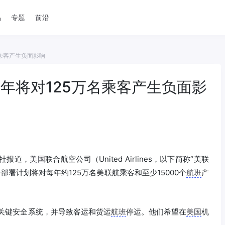
品
专题
前沿
名乘客产生负面影响
年将对125万名乘客产生负面影
透社报道，
美国
联合航空公司（United Airlines，以下简称“美联
部署计划将对每年约125万名美联航乘客和至少15000个
航班
产
关键安全系统，并导致客运和货运
航班
停运。他们希望在
美国
机