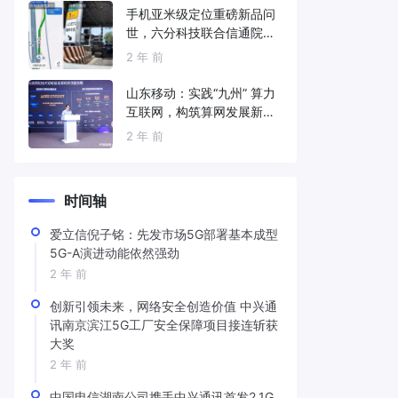
手机亚米级定位重磅新品问
世，六分科技联合信通院发
布免费服务
2 年 前
山东移动：实践“九州” 算力
互联网，构筑算网发展新底
座
2 年 前
时间轴
爱立信倪子铭：先发市场5G部署基本成型
5G-A演进动能依然强劲
2 年 前
创新引领未来，网络安全创造价值 中兴通
讯南京滨江5G工厂安全保障项目接连斩获
大奖
2 年 前
中国电信湖南公司携手中兴通讯首发2.1G