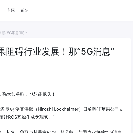
品
专题
前沿
那“5G消息”呢？
果阻碍行业发展！那“5G消息”
上，强大如谷歌，也只能低头！
史·洛克海默（Hiroshi Lockheimer）日前呼吁苹果公司支
而让RCS互操作成为现实。”
。其实，谷歌与苹果在RCS上的分歧，与国内火热的“
5G
消息
”