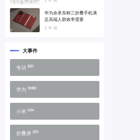
华为余承东称三折叠手机满
足高端人群效率需要
2 年 前
大事件
201
专访
1080
华为
434
小米
221
折叠屏