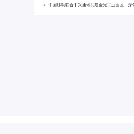
中国移动联合中兴通讯共建全光工业园区，深
Copyright © 2018-2026
草莓5G
.
滇公网安备 53310202