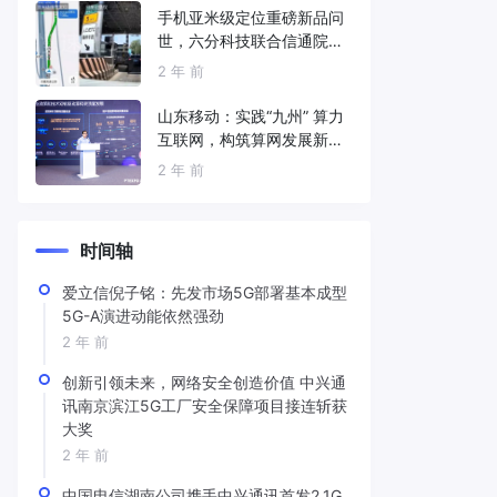
手机亚米级定位重磅新品问
世，六分科技联合信通院发
布免费服务
2 年 前
山东移动：实践“九州” 算力
互联网，构筑算网发展新底
座
2 年 前
时间轴
爱立信倪子铭：先发市场5G部署基本成型
5G-A演进动能依然强劲
2 年 前
创新引领未来，网络安全创造价值 中兴通
讯南京滨江5G工厂安全保障项目接连斩获
大奖
2 年 前
中国电信湖南公司携手中兴通讯首发2.1G