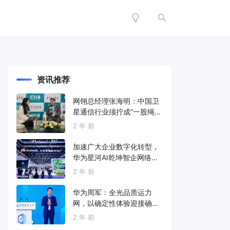
资讯推荐
网翎总经理张海明：中国卫
星通信行业须拧成“一股绳”
共同打造垂直产业链
2 年 前
加速广大企业数字化转型，
华为星河AI乾坤智企网络解
决方案亮相2024中国国际信
2 年 前
息通信展
华为周军：全光品质运力
网，以确定性体验迎接确定
性的智能时代
2 年 前