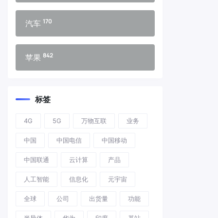
170
汽车
842
苹果
标签
4G
5G
万物互联
业务
中国
中国电信
中国移动
中国联通
云计算
产品
人工智能
信息化
元宇宙
全球
公司
出货量
功能
半导体
华为
印度
基站