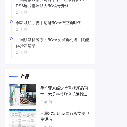
DSS连片部署助力5G信号升格
2 年 前
创新领航，携手迈进5G-A低空新时代
2 年 前
中国移动徐晓东：5G-A发展新机遇，赋能
体验新篇章
2 年 前
产品
手机亚米级定位重磅新品问
世，六分科技联合信通院发
布免费服务
2 年 前
三星S25 Ultra国行版支持卫
星通信
2 年 前