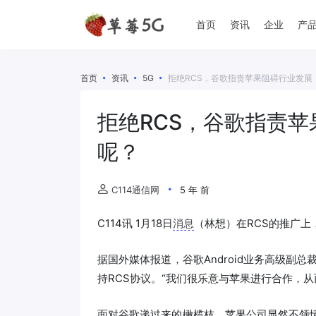
首页
资讯
企业
产
首页
资讯
5G
拒绝RCS，谷歌指责苹果阻碍行业发展！
拒绝RCS，谷歌指责苹
呢？
C114通信网
5 年 前
C114讯 1月18日
消息
（林想）在RCS的推广
据国外媒体报道，谷歌Android业务高级副总裁希罗
持RCS协议。“我们很乐意与苹果进行合作，从
面对谷歌递过来的橄榄枝，苹果公司显然不领情