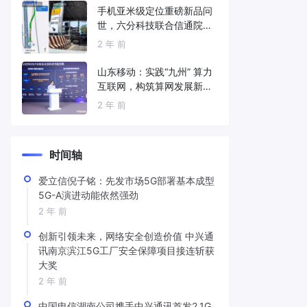
手机亚米级定位重磅新品问
世，六分科技联合信通院发
布免费服务
2 年 前
山东移动：实践“九州” 算力
互联网，构筑算网发展新底
座
2 年 前
时间轴
爱立信倪子铭：先发市场5G部署基本成型
5G-A演进动能依然强劲
2 年 前
创新引领未来，网络安全创造价值 中兴通
讯南京滨江5G工厂安全保障项目接连斩获
大奖
2 年 前
中国电信湖南公司携手中兴通讯首发2.1G