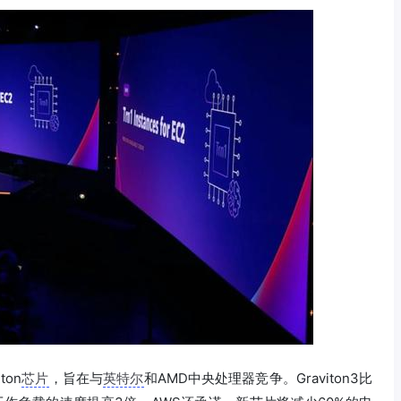
ton
芯片
，旨在与
英特尔
和AMD中央处理器竞争。Graviton3比