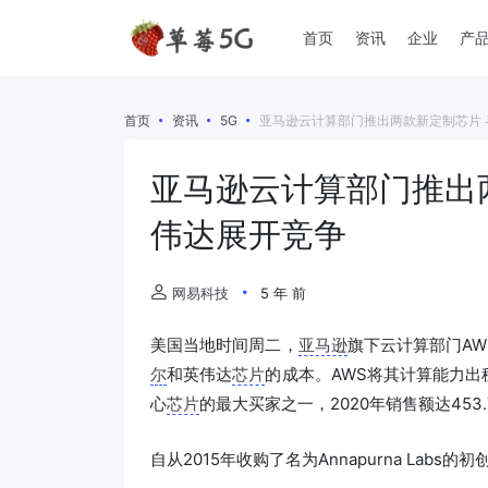
首页
资讯
企业
产
首页
资讯
5G
亚马逊云计算部门推出两款新定制芯片
亚马逊云计算部门推出
伟达展开竞争
网易科技
5 年 前
美国当地时间周二，
亚马逊
旗下云计算部门A
尔
和英伟达
芯片
的成本。AWS将其计算能力
心
芯片
的最大买家之一，2020年销售额达453
自从2015年收购了名为Annapurna Labs的初