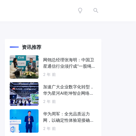
资讯推荐
网翎总经理张海明：中国卫
星通信行业须拧成“一股绳”
共同打造垂直产业链
2 年 前
加速广大企业数字化转型，
华为星河AI乾坤智企网络解
决方案亮相2024中国国际信
2 年 前
息通信展
华为周军：全光品质运力
网，以确定性体验迎接确定
性的智能时代
2 年 前