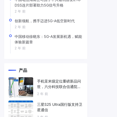
DSS连片部署助力5G信号升格
2 年 前
创新领航，携手迈进5G-A低空新时代
2 年 前
中国移动徐晓东：5G-A发展新机遇，赋能
体验新篇章
2 年 前
产品
手机亚米级定位重磅新品问
世，六分科技联合信通院发
布免费服务
2 年 前
三星S25 Ultra国行版支持卫
星通信
2 年 前