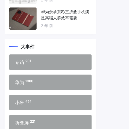
华为余承东称三折叠手机满
足高端人群效率需要
2 年 前
大事件
201
专访
1080
华为
434
小米
221
折叠屏