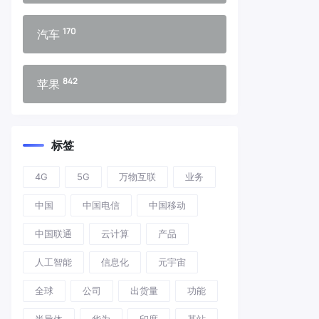
170
汽车
842
苹果
标签
4G
5G
万物互联
业务
中国
中国电信
中国移动
中国联通
云计算
产品
人工智能
信息化
元宇宙
全球
公司
出货量
功能
半导体
华为
印度
基站