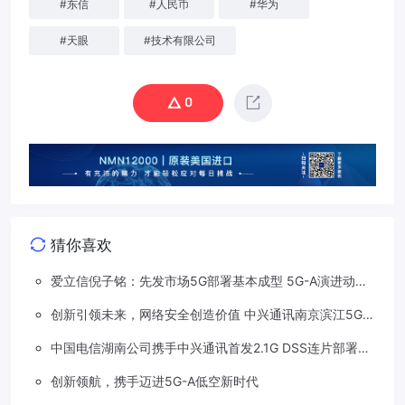
#
东信
#
人民币
#
华为
#
天眼
#
技术有限公司
0
猜你喜欢
爱立信倪子铭：先发市场5G部署基本成型 5G-A演进动能
依然强劲
创新引领未来，网络安全创造价值 中兴通讯南京滨江5G工
厂安全保障项目接连斩获大奖
中国电信湖南公司携手中兴通讯首发2.1G DSS连片部署助
力5G信号升格
创新领航，携手迈进5G-A低空新时代