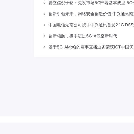
爱立信倪子铭：先发市场5G部署基本成型 5G
创新引领未来，网络安全创造价值 中兴通讯南
中国电信湖南公司携手中兴通讯首发2.1G DS
创新领航，携手迈进5G-A低空新时代
基于5G-AMoQ的赛事直播业务荣获ICT中国
Copyright © 2018-2026
草莓5G
.
滇公网安备 53310202