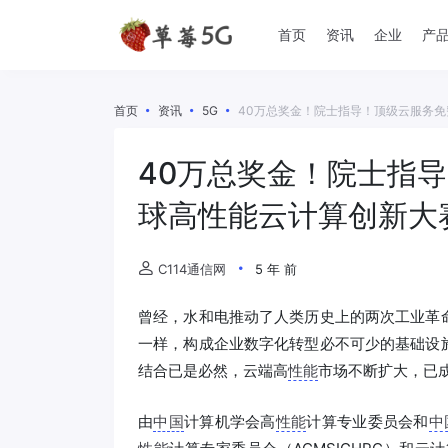
首页
资讯
企业
产
首页
资讯
5G
40万总奖金！院士指导！顶级云服务免
40万总奖金！院士指导
球高性能云计算创新大
C114通信网
5 年 前
曾经，水和电推动了人类历史上的两次工业革
一样，构成企业数字化转型必不可少的基础设
结合已是必然，云端高
性能
市场不断扩大，已成
由
中国
计算机学会高
性能
计算专业委员会和
中