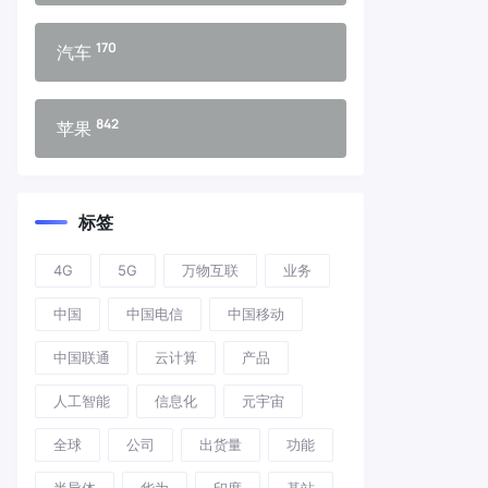
170
汽车
842
苹果
标签
4G
5G
万物互联
业务
中国
中国电信
中国移动
中国联通
云计算
产品
人工智能
信息化
元宇宙
全球
公司
出货量
功能
半导体
华为
印度
基站