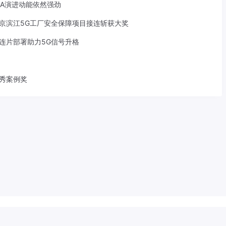
-A演进动能依然强劲
京滨江5G工厂安全保障项目接连斩获大奖
S连片部署助力5G信号升格
优秀案例奖
533207号
滇ICP备2022001113号-1