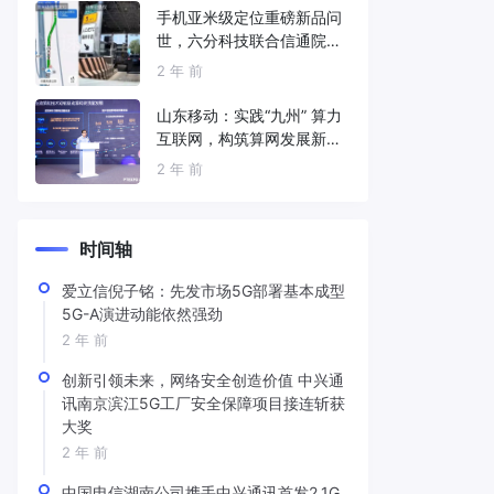
手机亚米级定位重磅新品问
世，六分科技联合信通院发
布免费服务
2 年 前
山东移动：实践“九州” 算力
互联网，构筑算网发展新底
座
2 年 前
时间轴
爱立信倪子铭：先发市场5G部署基本成型
5G-A演进动能依然强劲
2 年 前
创新引领未来，网络安全创造价值 中兴通
讯南京滨江5G工厂安全保障项目接连斩获
大奖
2 年 前
中国电信湖南公司携手中兴通讯首发2.1G