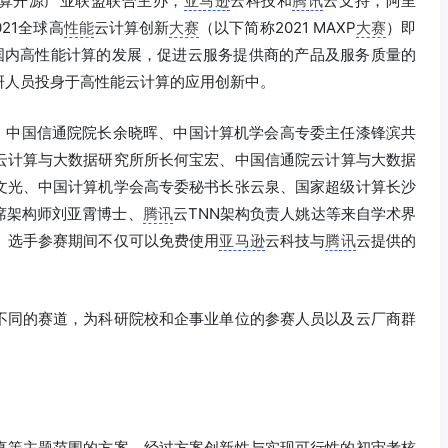
云计算开源产业联盟联合主办，
亚马逊
云科技和
腾讯
云支持，阿里
21全球高
性能
云计算创新
大赛
（以下简称2021 MAXP
大赛
）即
国内高性能计算的发展，促进云服务提供商的产品及服务质量的
研人员投身于高性能云计算的应用创新中。
、中国信通院院长余晓晖、中国计算机学会高专委主任漆锋滨共
云计算与大数据研究所所长何宝宏、中国信通院云计算与大数据
文光、中国计算机学会高专委秘书长张云泉、国家超级计算长沙
席架构师刘亚霄博士、
腾讯
云TNN架构负责人姚达等来自学术界
。选手参赛期间不仅可以免费使用
亚马逊
云科技与
腾讯
云提供的
不同的赛道，为科研院校和企事业单位的参赛人员以及云厂商群
真等主题范围的方案，经过方案创新性与实现可行性的初审考核