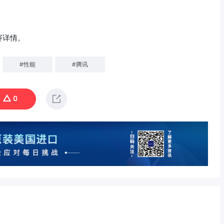
赛详情。
#
性能
#
腾讯
0