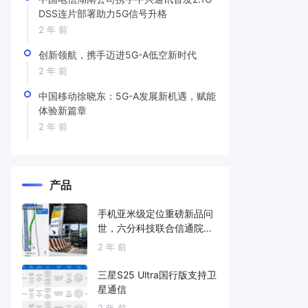
DSS连片部署助力5G信号升格
2 年 前
创新领航，携手迈进5G-A低空新时代
2 年 前
中国移动徐晓东：5G-A发展新机遇，赋能
体验新篇章
2 年 前
产品
手机亚米级定位重磅新品问
世，六分科技联合信通院发
布免费服务
2 年 前
三星S25 Ultra国行版支持卫
星通信
2 年 前