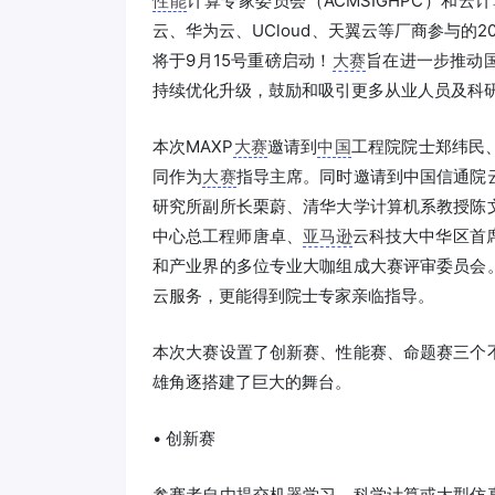
性能
计算专家委员会（ACMSIGHPC）和
云、华为云、UCloud、天翼云等厂商参与的20
将于9月15号重磅启动！
大赛
旨在进一步推动
持续优化升级，鼓励和吸引更多从业人员及科
本次MAXP
大赛
邀请到
中国
工程院院士郑纬民
同作为
大赛
指导主席。同时邀请到中国信通院
研究所副所长栗蔚、清华大学计算机系教授陈
中心总工程师唐卓、
亚马逊
云科技大中华区首
和产业界的多位专业大咖组成大赛评审委员会
云服务，更能得到院士专家亲临指导。
本次大赛设置了创新赛、性能赛、命题赛三个
雄角逐搭建了巨大的舞台。
• 创新赛
参赛者自由提交机器学习、科学计算或大型仿