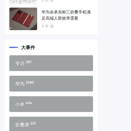
华为余承东称三折叠手机满
足高端人群效率需要
2 年 前
大事件
201
专访
1080
华为
434
小米
221
折叠屏