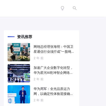
资讯推荐
网翎总经理张海明：中国卫
星通信行业须拧成“一股绳”
共同打造垂直产业链
2 年 前
加速广大企业数字化转型，
华为星河AI乾坤智企网络解
决方案亮相2024中国国际信
2 年 前
息通信展
华为周军：全光品质运力
网，以确定性体验迎接确定
性的智能时代
2 年 前