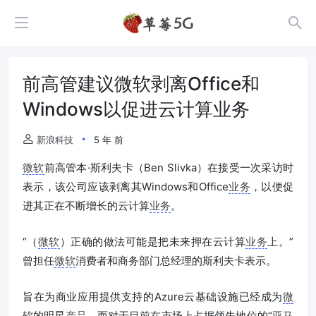
前高管建议微软剥离Office和
Windows以促进云计算业务
新浪科技
5 年 前
微软
前高管本·斯利夫卡（Ben Slivka）在接受一次采访时
表示，该公司应该剥离其Windows和Office
业务
，以便促
进其正在不断增长的云计算
业务
。
“（
微软
）正确的做法可能是把未来押在云计算
业务
上。”
曾担任
微软
消费者和商务部门总经理的斯利夫卡表示。
旨在为商业应用提供支持的Azure云基础设施已经成为
微
软
的明星
产品
，而对于目前在市场上占据领先地位的“
亚马