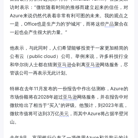
访时表示：“微软随着时间的推移而建立起来的信任，对
Azure来说仍然代表着非常有利可图的未来。我的观点之
一是，Office也是生产力的‘护城河’，而将这些
产品
聚合在
一起也会产生很大的力量。”
他表示，与此同时，人们希望能够投资于一家更加精简的
公有云（public cloud）公司。举例来说，许多科技行业
和华尔街人士都在猜测
亚马逊
会剥离
亚马逊
网络服务，尽
管该公司一再表示无此计划。
特林在去年11月发布的一份报告中作出估测称，Azure的
市场份额将在2028年超过
亚马逊
网络服务，并在报告中对
微软给出了相当于“买入”的评级。他预计，到2023年底，
微软市值将可达到3万亿
美元
，而其中Azure将占据半壁河
山。
去年9月，富国银行公布了一项使用Azure和谷歌云的计