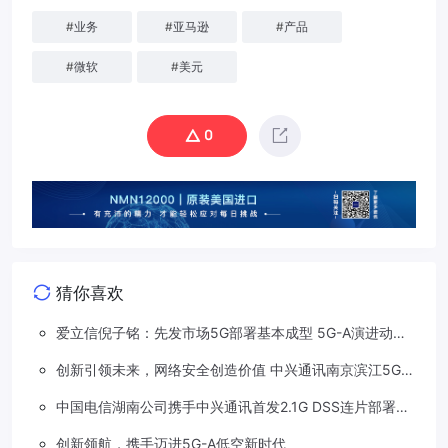
#
业务
#
亚马逊
#
产品
#
微软
#
美元
0
猜你喜欢
爱立信倪子铭：先发市场5G部署基本成型 5G-A演进动能
依然强劲
创新引领未来，网络安全创造价值 中兴通讯南京滨江5G工
厂安全保障项目接连斩获大奖
中国电信湖南公司携手中兴通讯首发2.1G DSS连片部署助
力5G信号升格
创新领航，携手迈进5G-A低空新时代