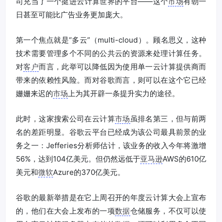
司充当了一个挺进云计算世界的平台——这个
市场
有朝一
日甚至可能比广告业务更加庞大。
第一个焦点就是“多云”（multi-cloud）。顾名思义，这种
技术需要管理多个不同的公共云的资源来处理计算任务。
对
客户
而言，此举可以降低因为使用单一云计算提供商而
带来的依赖性风险。而对谷歌而言，则可以在这个它已经
姗姗来迟的
市场
上为其开辟一条提升实力的途径。
此时，这家搜索公司在云计算
市场
虽排名第三，但与前两
名的差距明显。谷歌云平台已经成为该公司最具前景的业
务之一：Jefferies分析师估计，该业务的收入今年将激增
56%，达到104亿美元。但仍然远低于
亚马逊
AWS的610亿
美元和
微软
Azure的370亿美元。
谷歌的最新举措是在它上周召开的年度云计算大会上宣布
的，他们在大会上发布的一项
数据
仓储服务，不仅可以使