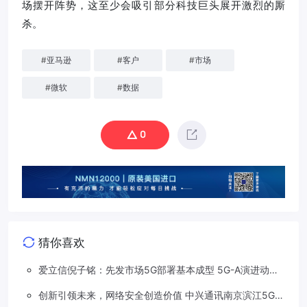
场摆开阵势，这至少会吸引部分科技巨头展开激烈的厮
杀。
#
亚马逊
#
客户
#
市场
#
微软
#
数据
0
猜你喜欢
爱立信倪子铭：先发市场5G部署基本成型 5G-A演进动能
依然强劲
创新引领未来，网络安全创造价值 中兴通讯南京滨江5G工