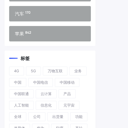
170
汽车
842
苹果
标签
4G
5G
万物互联
业务
中国
中国电信
中国移动
中国联通
云计算
产品
人工智能
信息化
元宇宙
全球
公司
出货量
功能
半导体
华为
印度
基站