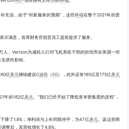
rizon
用户
现在拥有支持
5G
的
终端
。
erg）补充说，由于“对新服务的预期”，这些
终端
在整个2021年的普
表示满意，首席财务官祝贺员工提前提供了服务。
0万人，Verizon为减轻人们对飞机系统干扰的担忧而在美国一些
生实质性影响。
60亿
美元
继续建设C
波段
（
5G
），此外还有165亿至175亿
美元
1年的182亿
美元
。“我们已经开始了降低资本密集度的进程”，
下降了1.8%；净利润与上年同期持平，为47亿
美元
。该运营商
调整后，其营收增长了4.8%。