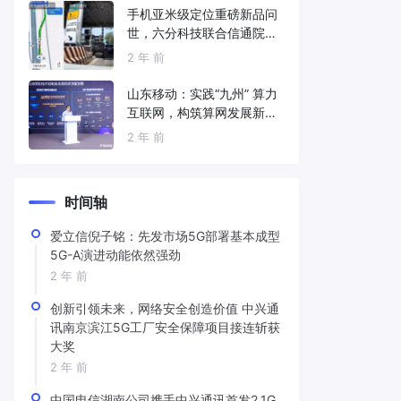
手机亚米级定位重磅新品问
世，六分科技联合信通院发
布免费服务
2 年 前
山东移动：实践“九州” 算力
互联网，构筑算网发展新底
座
2 年 前
时间轴
爱立信倪子铭：先发市场5G部署基本成型
5G-A演进动能依然强劲
2 年 前
创新引领未来，网络安全创造价值 中兴通
讯南京滨江5G工厂安全保障项目接连斩获
大奖
2 年 前
中国电信湖南公司携手中兴通讯首发2.1G