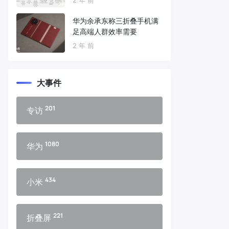
华为余承东称三折叠手机满
足高端人群效率需要
2 年 前
大事件
201
专访
1080
华为
434
小米
221
折叠屏