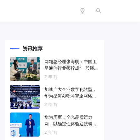
资讯推荐
网翎总经理张海明：中国卫
星通信行业须拧成“一股绳”
共同打造垂直产业链
2 年 前
加速广大企业数字化转型，
华为星河AI乾坤智企网络解
决方案亮相2024中国国际信
2 年 前
息通信展
华为周军：全光品质运力
网，以确定性体验迎接确定
性的智能时代
2 年 前