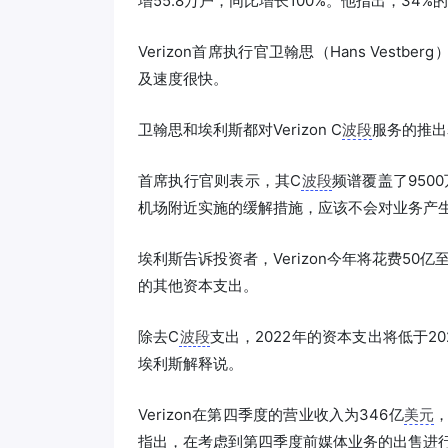
增55.8万户，同比增长100%。他指出，34%的Ve
Verizon首席执行官卫翰思（Hans Vestb
及速度很快。
卫翰思和埃利斯都对Verizon C
波段
服务的推出
首席执行官则表示，其C
波段
频谱覆盖了950
机场附近实施的缓解措施，应该不会对业务产
埃利斯告诉投资者，Verizon今年将花费50亿至
的其他资本支出。
除去C
波段
支出，2022年的资本支出将低于202
埃利斯解释说。
Verizon在第四季度的营业收入为346亿
美元
，
指出，在考虑到第四季度前媒体业务的出售进行