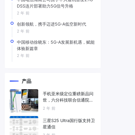
DSS连片部署助力5G信号升格
2 年 前
创新领航，携手迈进5G-A低空新时代
2 年 前
中国移动徐晓东：5G-A发展新机遇，赋能
体验新篇章
2 年 前
产品
手机亚米级定位重磅新品问
世，六分科技联合信通院发
布免费服务
2 年 前
三星S25 Ultra国行版支持卫
星通信
2 年 前