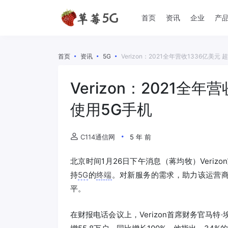
首页
资讯
企业
产
首页
资讯
5G
Verizon：2021全年营收1336亿美
Verizon：2021全
使用5G手机
C114通信网
5 年 前
北京时间1月26日下午消息（蒋均牧）Veriz
持
5G
的
终端
。对新服务的需求，助力该运营
平。
在财报电话会议上，Verizon首席财务官马特·埃