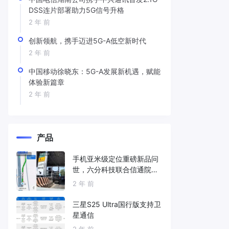
DSS连片部署助力5G信号升格
2 年 前
创新领航，携手迈进5G-A低空新时代
2 年 前
中国移动徐晓东：5G-A发展新机遇，赋能
体验新篇章
2 年 前
产品
手机亚米级定位重磅新品问
世，六分科技联合信通院发
布免费服务
2 年 前
三星S25 Ultra国行版支持卫
星通信
2 年 前