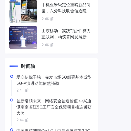
手机亚米级定位重磅新品问
世，六分科技联合信通院发
布免费服务
2 年 前
山东移动：实践“九州” 算力
互联网，构筑算网发展新底
座
2 年 前
时间轴
爱立信倪子铭：先发市场5G部署基本成型
5G-A演进动能依然强劲
2 年 前
创新引领未来，网络安全创造价值 中兴通
讯南京滨江5G工厂安全保障项目接连斩获
大奖
2 年 前
中国电信湖南公司携手中兴通讯首发2.1G