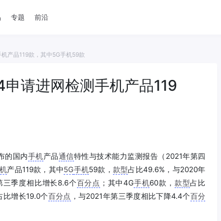
品
专题
前沿
机产品119款，其中5G手机59款
4申请进网检测手机产品119
布的国内
手机
产品
通信
特性与技术能力监测报告（2021年第四
机
产品119款，其中
5G
手机
59款，
款型
占比49.6%，与2020年
第三季度相比增长8.6个
百分点
；其中4G
手机
60款，
款型
占比
占比增长19.0个
百分点
，与2021年第三季度相比下降4.4个
百分