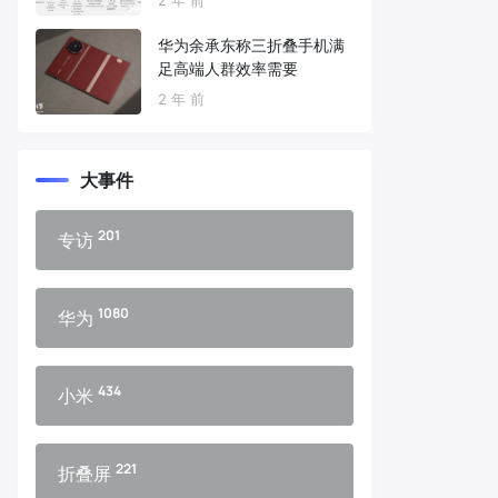
华为余承东称三折叠手机满
足高端人群效率需要
2 年 前
大事件
201
专访
1080
华为
434
小米
221
折叠屏