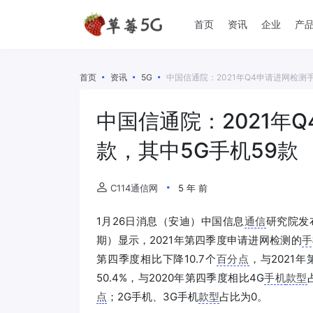
首页
资讯
企业
产
首页
资讯
5G
中国信通院：2021年Q4申请进网检测手
中国信通院：2021年Q
款，其中5G手机59款
C114通信网
5 年 前
1月26日消息（安迪）中国信息
通信
研究院发
期）显示，2021年第四季度申请进网检测的
手
第四季度相比下降10.7个
百分点
，与2021年
50.4%，与2020年第四季度相比4G
手机
款型
点
；2G手机、3G手机
款型
占比为0。