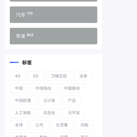
170
汽车
842
苹果
标签
4G
5G
万物互联
业务
中国
中国电信
中国移动
中国联通
云计算
产品
人工智能
信息化
元宇宙
全球
公司
出货量
功能
半导体
华为
印度
基站