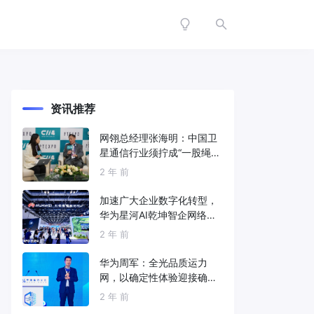
资讯推荐
网翎总经理张海明：中国卫
星通信行业须拧成“一股绳”
共同打造垂直产业链
2 年 前
加速广大企业数字化转型，
华为星河AI乾坤智企网络解
决方案亮相2024中国国际信
2 年 前
息通信展
华为周军：全光品质运力
网，以确定性体验迎接确定
性的智能时代
2 年 前