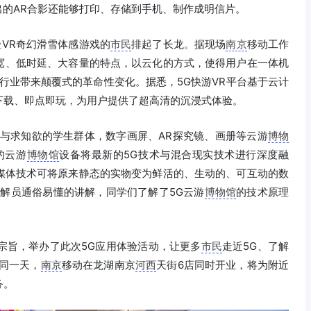
出的AR合影还能够打印、存储到手机、制作成明信片。
验VR奇幻滑雪体感游戏的
市民
排起了长龙。据现场
南京
移动工作
带宽、低时延、大容量的特点，以云化的方式，使得用户在一体机
戏行业带来颠覆式的革命性变化。据悉，5G快游VR平台基于云计
下载、即点即玩，为用户提供了超高清的沉浸式体验。
与求知欲的学生群体，数字画屏、AR探究镜、画册等云游
博物
的云游
博物馆
设备将最新的5G技术与混合现实技术进行深度融
媒体技术可将原来静态的实物变为鲜活的、生动的、可互动的数
解员通俗易懂的讲解，同学们了解了5G云游
博物馆
的技术原理
务宗旨，举办了此次5G应用体验活动，让更多
市民
走近5G、了解
同一天，
南京
移动在龙湖南京
河西
天街6店同时开业，将为附近
务。