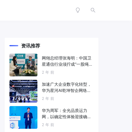
资讯推荐
网翎总经理张海明：中国卫
星通信行业须拧成“一股绳”
共同打造垂直产业链
2 年 前
加速广大企业数字化转型，
华为星河AI乾坤智企网络解
决方案亮相2024中国国际信
2 年 前
息通信展
华为周军：全光品质运力
网，以确定性体验迎接确定
性的智能时代
2 年 前