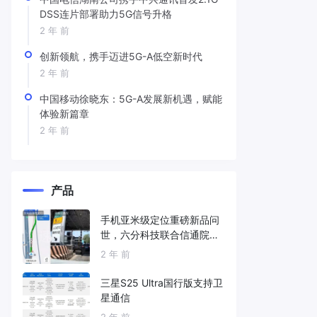
DSS连片部署助力5G信号升格
2 年 前
创新领航，携手迈进5G-A低空新时代
2 年 前
中国移动徐晓东：5G-A发展新机遇，赋能
体验新篇章
2 年 前
产品
手机亚米级定位重磅新品问
世，六分科技联合信通院发
布免费服务
2 年 前
三星S25 Ultra国行版支持卫
星通信
2 年 前