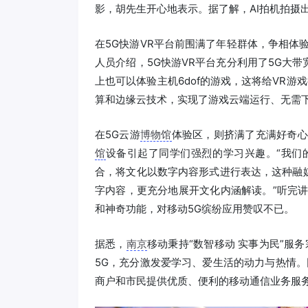
影，胡先生开心地表示。据了解，AI拍机拍摄
在5G快游VR平台前围满了年轻群体，争相体
人员介绍，5G快游VR平台充分利用了5G大
上也可以体验主机6dof的游戏，这将给VR游
算和边缘云技术，实现了游戏云端运行、无需
在5G云游
博物馆
体验区，则挤满了充满好奇心
馆
设备引起了同学们强烈的学习兴趣。“我们
合，将文化以数字内容形式进行表达，这种融
字内容，更充分地展开文化内涵解读。”听完讲
和神奇功能，对移动5G缤纷应用赞叹不已。
据悉，
南京
移动秉持“数智移动 实事为民”服
5G，充分激发爱学习、爱生活的动力与热情。
商户和市民提供优质、便利的移动通信业务服