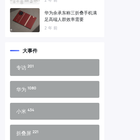
华为余承东称三折叠手机满
足高端人群效率需要
2 年 前
大事件
201
专访
1080
华为
434
小米
221
折叠屏