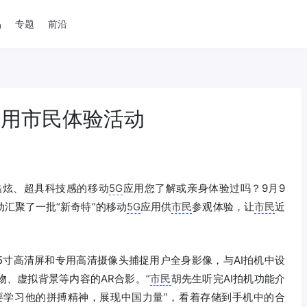
品
专题
前沿
应用市民体验活动
酷炫、超具科技感的移动
5G
应用您了解或亲身体验过吗？9月9
动汇聚了一批“新奇特”的移动
5G
应用供
市民
参观体验，让
市民
近
65寸高清屏和专用高清摄像头捕捉用户全身影像，与AI拍机中设
、虚拟背景等内容的AR合影。”
市民
胡先生听完AI拍机功能介
是要学习他的拼搏精神，展现中国力量”，看着存储到手机中的合