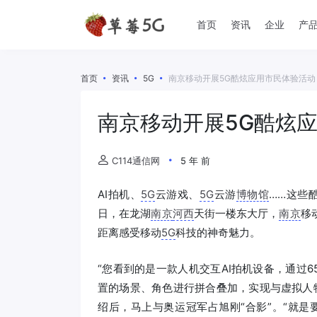
首页
资讯
企业
产
首页
资讯
5G
南京移动开展5G酷炫应用市民体验活动
南京移动开展5G酷炫
C114通信网
5 年 前
AI拍机、
5G
云游戏、
5G
云游
博物馆
……这些
日，在龙湖
南京
河西
天街一楼东大厅，
南京
移
距离感受移动
5G
科技的神奇魅力。
“您看到的是一款人机交互AI拍机设备，通过
置的场景、角色进行拼合叠加，实现与虚拟人物
绍后，马上与奥运冠军占旭刚“合影”。“就