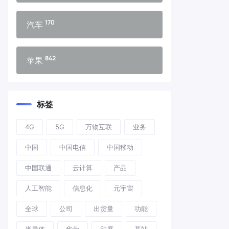
170
汽车
842
苹果
标签
4G
5G
万物互联
业务
中国
中国电信
中国移动
中国联通
云计算
产品
人工智能
信息化
元宇宙
全球
公司
出货量
功能
半导体
华为
印度
基站