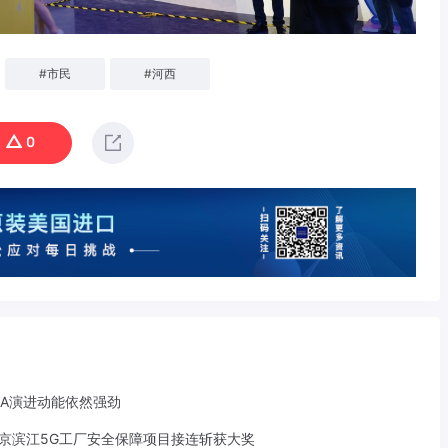
#
市民
#
河西
0
-A演进动能依然强劲
京滨江5G工厂安全保障项目接连斩获大奖