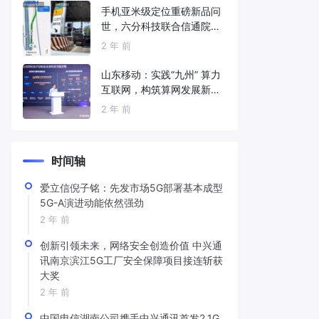
手机亚米级定位重磅新品问
世，六分科技联合信通院发
布免费服务
2 年 前
山东移动：实践“九州” 算力
互联网，构筑算网发展新底
座
2 年 前
时间轴
爱立信倪子铭：先发市场5G部署基本成型
5G-A演进动能依然强劲
2 年 前
创新引领未来，网络安全创造价值 中兴通
讯南京滨江5G工厂安全保障项目接连斩获
大奖
2 年 前
中国电信湖南公司携手中兴通讯首发2.1G