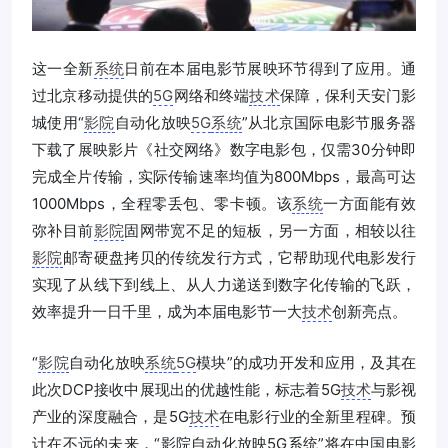
这一全新
系统
日前在本届电影节展映环节得到了应用。通
过北京移动提供的
5G
网络和终端
技术
保障，保利天安门影
城使用“
影院
自动化放映
5G
系统
”从北京国际电影节服务器
下载了展映影片《社交网络》数字电影包，仅需30分钟即
完成全片传输，实际传输速率均值为800Mbps，最高可达
1000Mbps，全程零丢包、零卡顿。该
系统
一方面能有效
弥补目前
影院
固网带宽不足的短板，另一方面，相较以往
影院
邮寄硬盘拷贝的传统发行方式，它帮助现代电影发行
实现了从线下到线上、从人力递送到数字化传输的飞跃，
效率提升一日千里，成为本届电影节一大
技术
创新亮点。
“
影院
自动化放映
系统
5G
模块”的成功开发和应用，及其在
此次DCP接收中展现出的优越性能，标志着5G
技术
与影视
产业的深度融合，是5G
技术
在电影行业的全新里程碑。预
计在不远的未来，“影院自动化放映5G系统”将在中国电影