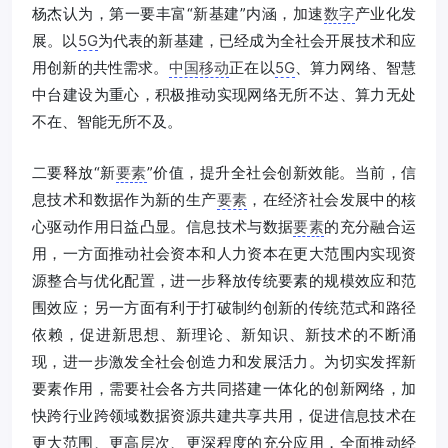
杨杰认为，第一要丰富“新基建”内涵，加速
数字
产业化发
展。以
5G
为代表的新基建，已经成为全社会开展技术和应
用创新的共性需求。
中国移动
正在以
5G
、算力网络、智慧
中台建设为重心，积极推动实现网络无所不达、算力无处
不在、智能无所不及。
二要释放“新
要素
”价值，提升全社会创新效能。当前，信
息技术和数据作为新的生产
要素
，在经济社会发展中的核
心驱动作用日益凸显。信息技术与数据
要素
的充分融合运
用，一方面推动社会资本和人力资本在更大范围内实现资
源整合与优化配置，进一步释放传统要素的规模效应和范
围效应；另一方面有利于打破制约创新的传统范式和路径
依赖，促进新思想、新理论、新知识、新技术的不断涌
现，进一步激发全社会创造力和发展活力。为切实发挥新
要素作用，需要社会各方共同搭建一体化的创新网络，加
快跨行业跨领域数据资源共建共享共用，促进信息技术在
更大范围、更高层次、更深程度的充分应用，全面推动经