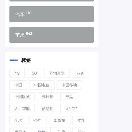
170
汽车
842
苹果
标签
4G
5G
万物互联
业务
中国
中国电信
中国移动
中国联通
云计算
产品
人工智能
信息化
元宇宙
全球
公司
出货量
功能
半导体
华为
印度
基站