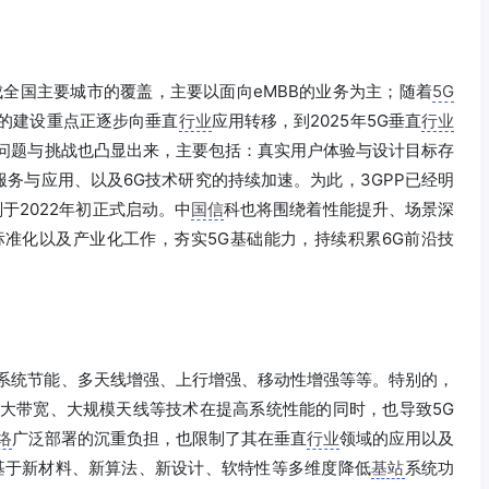
全国主要城市的覆盖，主要以面向eMBB的业务为主；随着
5G
的建设重点正逐步向垂直
行业
应用转移，到2025年5G垂直
行业
问题与挑战也凸显出来，主要包括：真实用户体验与设计目标存
务与应用、以及6G技术研究的持续加速。为此，3GPP已经明
划于2022年初正式启动。中
国信
科也将围绕着性能提升、场景深
、标准化以及产业化工作，夯实5G基础能力，持续积累6G前沿技
全系统节能、多天线增强、上行增强、移动性增强等等。特别的，
、大带宽、大规模天线等技术在提高系统性能的同时，也导致5G
络
广泛部署的沉重负担，也限制了其在垂直
行业
领域的应用以及
基于新材料、新算法、新设计、软特性等多维度降低
基站
系统功