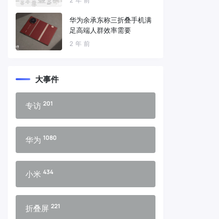
华为余承东称三折叠手机满
足高端人群效率需要
2 年 前
大事件
201
专访
1080
华为
434
小米
221
折叠屏