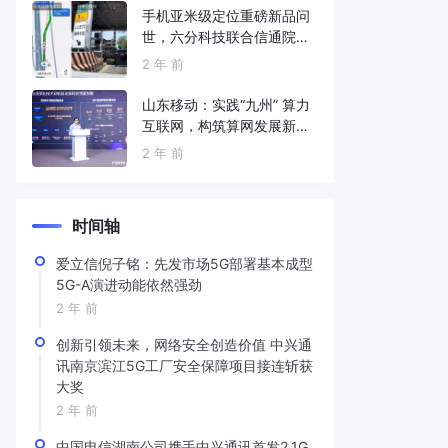
手机亚米级定位重磅新品问
世，六分科技联合信通院发
布免费服务
2 年 前
山东移动：实践“九州” 算力
互联网，构筑算网发展新底
座
2 年 前
时间轴
爱立信倪子铭：先发市场5G部署基本成型
5G-A演进动能依然强劲
2 年 前
创新引领未来，网络安全创造价值 中兴通
讯南京滨江5G工厂安全保障项目接连斩获
大奖
2 年 前
中国电信湖南公司携手中兴通讯首发2.1G