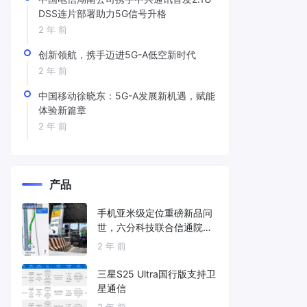
DSS连片部署助力5G信号升格
2 年 前
创新领航，携手迈进5G-A低空新时代
2 年 前
中国移动徐晓东：5G-A发展新机遇，赋能
体验新篇章
2 年 前
产品
手机亚米级定位重磅新品问
世，六分科技联合信通院发
布免费服务
2 年 前
三星S25 Ultra国行版支持卫
星通信
2 年 前