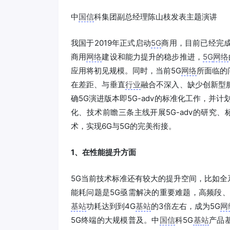
中
国信
科集团副总经理陈山枝发表主题演讲
我国于2019年正式启动
5G
商用，目前已经完成
商用
网络
建设和能力提升的稳步推进，
5G
网络
应用将初见规模。同时，当前5G
网络
所面临的
在差距、与垂直
行业
融合不深入、缺少创新型服
确5G演进版本即5G-adv的标准化工作，并计
化、技术前瞻三条主线开展5G-adv的研究
术，实现6G与5G的完美衔接。
1、在性能提升方面
5G当前技术标准还有较大的提升空间，比如
能耗问题是5G亟需解决的重要难题，高频段
基站
功耗达到到4G
基站
的3倍左右，成为5G
网
5G终端的大规模普及。中
国信
科5G
基站
产品