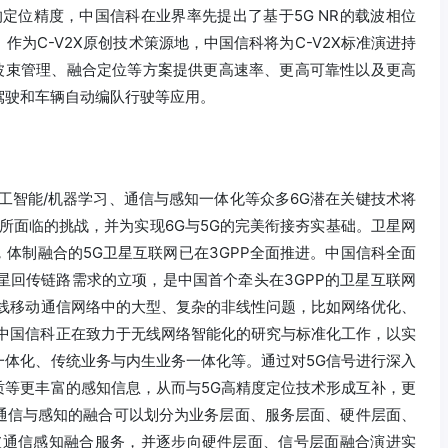
的定位精度，中国信科在业界率先提出了基于5G NR的载波相位
为C-V2X原创技术策源地，中国信科将为C-V2X标准演进持
合、波束管理、融合定位等方案提供更高速率、更高可靠性以及更高
驾驶和车辆自动编队行驶等应用。
工智能/机器学习、通信与感知一体化等众多6G潜在关键技术将
业所面临的挑战，并为实现6G与5G的完美衔接夯实基础。卫星网
体制融合的5G卫星互联网已在3GPP全面推进。中国信科全面
v卫星回传链路需求的立项，是中国首个牵头在3GPP的卫星互联网
无线移动通信网络中的大型、复杂的非线性问题，比如网络优化、
，中国信科正在致力于无线网络智能化的研究与标准化工作，以实
一体化、传统业务与内生业务一体化等。通过对5G信号进行深入
质等更丰富的感知信息，从而与5G高精度定位技术形成互补，更
通信与感知的融合可以划分为业务层面、服务层面、硬件层面、
突破通信感知融合服务，并逐步向硬件层面、信号层面融合演进实