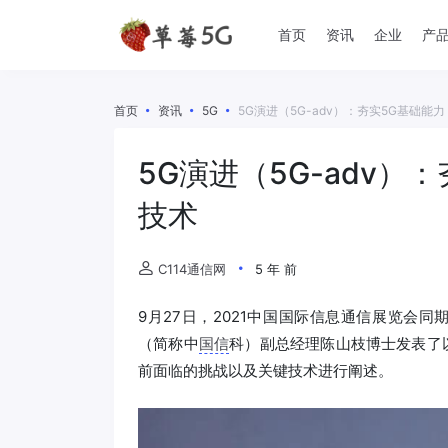
首页
资讯
企业
产
首页
资讯
5G
5G演进（5G-adv）：夯实5G基础能
5G演进（5G-adv）
技术
C114通信网
5 年 前
9月27日，2021中国国际信息通信展览会同
（简称中
国信
科）副总经理陈山枝博士发表了
前面临的挑战以及关键技术进行阐述。