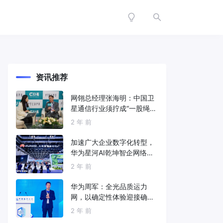
资讯推荐
网翎总经理张海明：中国卫
星通信行业须拧成“一股绳”
共同打造垂直产业链
2 年 前
加速广大企业数字化转型，
华为星河AI乾坤智企网络解
决方案亮相2024中国国际信
2 年 前
息通信展
华为周军：全光品质运力
网，以确定性体验迎接确定
性的智能时代
2 年 前