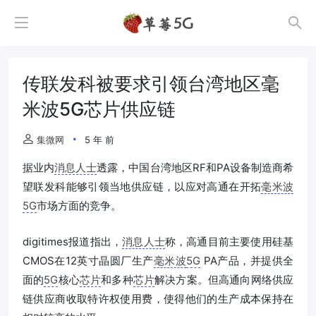
传联发科被要求引领台湾地区毫
米波5G芯片供应链
集微网
5 年 前
据业内
消息人士
透露，中国台湾地区RF和PA设备制造商希
望联发科能够引领当地供应链，以应对高通在开拓
毫米波
5G
市场方面的竞争。
digitimes报道指出，
消息人士
称，高通目前主要使用硅基
CMOS在12英寸晶圆厂生产
毫米波
5G
PA产品，并提供全
面的
5G
核心
芯片
和多种
芯片
解决方案。但高通向网络供应
链供应商收取特许权使用费，使得他们的生产成本保持在