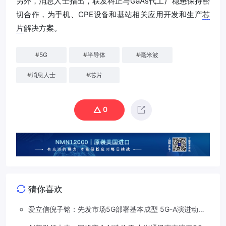
另外，消息人士指出，联发科正与GaAs代工厂稳懋保持密
切合作，为手机、CPE设备和基站相关应用开发和生产
芯
片
解决方案。
#
5G
#
半导体
#
毫米波
#
消息人士
#
芯片
0
猜你喜欢
爱立信倪子铭：先发市场5G部署基本成型 5G-A演进动能
依然强劲