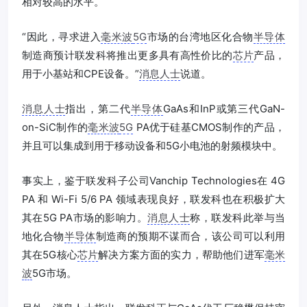
相对较高的水平。
“因此，寻求进入
毫米波
5G
市场的台湾地区化合物
半导体
制造商预计联发科将推出更多具有高性价比的
芯片
产品，
用于小基站和CPE设备。”
消息人士
说道。
消息人士
指出，第二代
半导体
GaAs和InP或第三代GaN-
on-SiC制作的
毫米波
5G
PA优于硅基CMOS制作的产品，
并且可以集成到用于移动设备和5G小电池的射频模块中。
事实上，鉴于联发科子公司Vanchip Technologies在 4G
PA 和 Wi-Fi 5/6 PA 领域表现良好，联发科也在积极扩大
其在5G PA市场的影响力。
消息人士
称，联发科此举与当
地化合物
半导体
制造商的预期不谋而合，该公司可以利用
其在5G核心
芯片
解决方案方面的实力，帮助他们进军
毫米
波
5G市场。