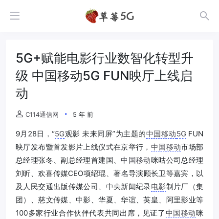
5G+赋能电影行业数智化转型升
级 中国移动5G FUN映厅上线启
动
C114通信网
5 年 前
9月28日，“
5G
观影 未来同屏”为主题的
中国移动
5G
FUN
映厅发布暨首发影片上线仪式在京举行，
中国移动
市场部
总经理张冬、副总经理首建国、
中国移动
咪咕公司总经理
刘昕、欢喜传媒CEO项绍琨、著名导演顾长卫等嘉宾，以
及人民交通出版传媒公司、中央新闻纪录
电影
制片厂（集
团）、慈文传媒、中影、华夏、华谊、英皇、阿里影业等
100多家行业合作伙伴代表共同出席，见证了
中国移动
咪