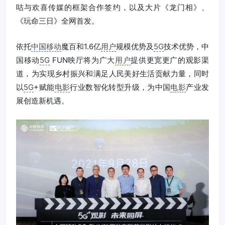
咕与欢喜传媒的框架合作签约，以及大片《龙门相》、
《玩命三日》全网首发。
依托
中国移动
魔百和1.6亿
用户
规模优势及
5G
技术优势，中
国移动
5G
FUN映厅将为广大
用户
提供更宽更广的观影渠
道，为实现乡村振兴和满足人民美好生活贡献力量，同时
以
5G
+赋能
电影
行业数智化转型升级，为中国
电影
产业发
展创造新机遇。