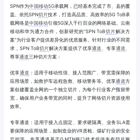
SPN作为
中国移动
5G
承载网，已经基本完成了市、县的覆
盖。依托SPN
切片
技术，打造高品质、高效率的5G ToB承
载网络是
中国移动
引领5G深入千行百业的网络基础。云南
移动和华为通力合作，创新研究的“SPN ToB
切片
解决方
案”为行业客户提供差异化的优质服务。针对行业的不同需
求，SPN ToB
切片
解决方案提供了优享
通道
、专享
通道
、
尊享
通道
三种切片方案：
优享
通道
：适用于移动性强、接入范围广、带宽需保障的
应用场景，如救护车远程急救、移动警务等。优享
通道
方
案创建覆盖全网的一个独立切片，为每个行业客户预留带
宽，确保用户业务带宽的同时，提升了网络切片资源使用
效率。
专享通道：适用于接入点固定、要求硬隔离、业务SLA需
要保障的应用场景，如制造业的VR质检、煤矿行业的安全
监控等。专享通道基于G.MTN接口技术提供专有切片服