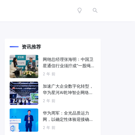
资讯推荐
网翎总经理张海明：中国卫
星通信行业须拧成“一股绳”
共同打造垂直产业链
2 年 前
加速广大企业数字化转型，
华为星河AI乾坤智企网络解
决方案亮相2024中国国际信
2 年 前
息通信展
华为周军：全光品质运力
网，以确定性体验迎接确定
性的智能时代
2 年 前