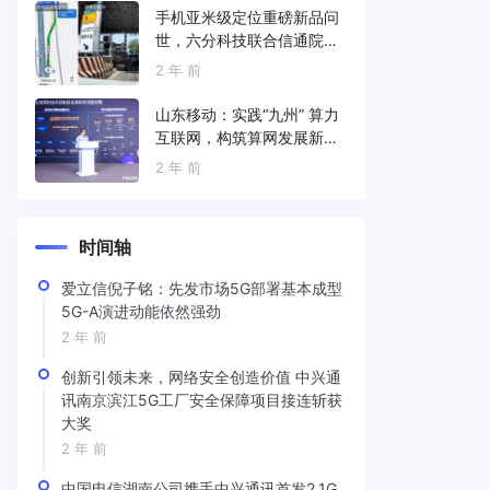
手机亚米级定位重磅新品问
世，六分科技联合信通院发
布免费服务
2 年 前
山东移动：实践“九州” 算力
互联网，构筑算网发展新底
座
2 年 前
时间轴
爱立信倪子铭：先发市场5G部署基本成型
5G-A演进动能依然强劲
2 年 前
创新引领未来，网络安全创造价值 中兴通
讯南京滨江5G工厂安全保障项目接连斩获
大奖
2 年 前
中国电信湖南公司携手中兴通讯首发2.1G