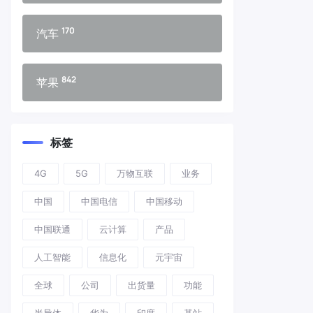
170
汽车
842
苹果
标签
4G
5G
万物互联
业务
中国
中国电信
中国移动
中国联通
云计算
产品
人工智能
信息化
元宇宙
全球
公司
出货量
功能
半导体
华为
印度
基站