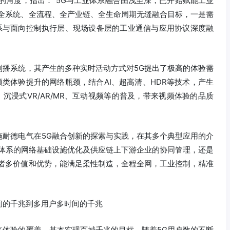
的角度，指出：“5G与工业体系融合由浅至深，已开始赋能工业
到全系统、全流程、全产业链、全生命周期无缝融合目标，一是需
体系与面向控制执行层、现场设备层的工业通信与应用协议深度融
制播系统，其产生的多种实时活动方式对5G提出了极高的体验需
频类体验提升的网络瓶颈，结合AI、超高清、HDR等技术，产生
频、沉浸式VR/AR/MR、互动视频等的普及，带来视频体验的品质
施耐德电气在5G融合创新的探索与实践，在其多个典型应用的介
链体系的网络基础设施优化及供应链上下游企业的协同管理，还是
有诸多价值和优势，能满足柔性制造，全程全网，工业控制，精准
间的千兆到多用户多时间的千兆
兆体验的覆盖，基本实现百城千兆的目标。随着5G用户数的不断