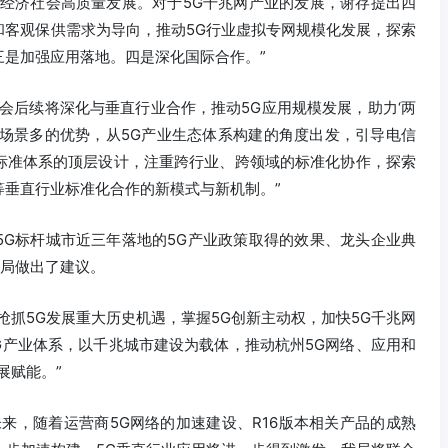
力经济社会高质量发展。对于5G千兆网产业的发展，谢存提出四
和客观保供需求为导向，推动5G行业虚拟专网规模化发展，探索
三是加强应用落地。四是深化国际合作。”
会后续将深化与垂直行业合作，推动5G应用规模发展，助力‘两
用场景多的优势，从5G产业生态体系构建的角度出发，引导电信
标准体系的顶层设计，注重跨行业、跨领域的标准化协作，探索
等垂直行业标准化合作的新模式与新机制。”
5G标杆城市近三年落地的5G产业政策取得的效果、龙头企业典
布局做出了建议。
抢抓5G发展重大历史机遇，掌握5G创新主动权，加快5G千兆网
G产业体系，以千兆城市建设为载体，推动杭州5G网络、应用和
展赋能。”
来，随着运营商5G网络的加速建设、R16版本相关产品的成熟