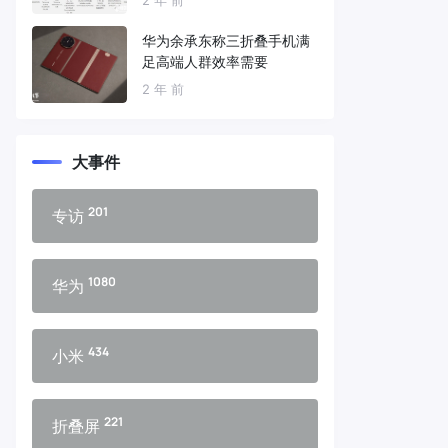
华为余承东称三折叠手机满
足高端人群效率需要
2 年 前
大事件
201
专访
1080
华为
434
小米
221
折叠屏