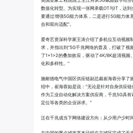
英国皇家工程院院士王江舟从5G赋能数字经济
数值化转型。为实现一张网承载OT与IT，达
要通过增强5G能力体系，二是进行5G能力
合和双向适配”。
爱奇艺资深科学家王涛介绍了多机位互动视频
求，并指出到“5G千兆网络的普及，打破了视
了1+1>2的叠加效应，驱动了4K/8K超清视
化和多样性。”
施耐德电气中国区供应链副总裁崔海蓉分享了
绍中，崔海蓉如是说：“无论是针对自身供应
作为工业自动化解决方案供应商，千兆5G具
定位等各类的企业诉求。”
泛在千兆成当下网络建设方向：从少用户少时
在中国的重点城市基本已经在主城区完成了千