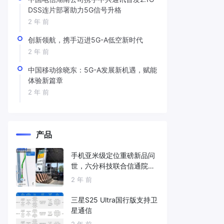
DSS连片部署助力5G信号升格
2 年 前
创新领航，携手迈进5G-A低空新时代
2 年 前
中国移动徐晓东：5G-A发展新机遇，赋能
体验新篇章
2 年 前
产品
手机亚米级定位重磅新品问
世，六分科技联合信通院发
布免费服务
2 年 前
三星S25 Ultra国行版支持卫
星通信
2 年 前