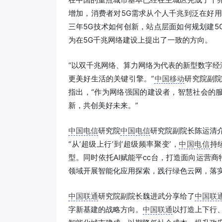
增加，消费者对5G需求从个人千兆到泛在好
三年5G技术如何创新，站点层面如何规划建5
为在5G千兆网络建设上提出了一致的方向。
“以双千兆网络、算力网络为代表的新型数字
更美好生活的关键引擎。”
中国移动
研究院副院
指出，“作为网络强国的建设者，智慧社会的
新，共创美好未来。”
中国电信
研究院
中国电信
研究院副院长陈运清
“从‘超级上行’到‘超级频率聚变’，
中国电信
持
型。同时依托AI赋能平cc台，打造面向运营
领域开展智能化应用探索，践行绿色云网，落实中
中国联通
研究院副院长魏进武分享给了
中国联
字新基建的战略方向。
中国联通
以打造上下行