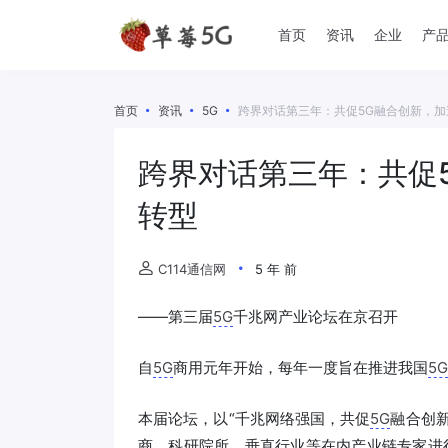
首页
资讯
企业
产
首页
资讯
5G
跨界对话第三年：共促5G融合创新，
跨界对话第三年：共促
转型
C114通信网
5 年 前
——第三届
5G
千兆网产业论坛在京召开
自
5G
商用元年开始，每年一度旨在推进我国
5G
本届论坛，以“千兆网络强国，共促
5G
融合创
商、科研院所、垂直行业等在内产业链专家进