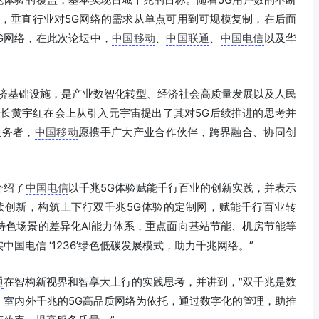
用，垂直行业对5G网络的需求从单点可用到可规模复制，在后面
G网络，在此次论坛中，
中国移动
、
中国联通
、
中国电信
以及华
经济基础设施，是产业数智化转型、经济社会高质量发展以及人民
长黄宇红在会上从引入元宇宙提出了其对5G后续推进的思考并
服务者，
中国移动
愿携手广大产业合作伙伴，跨界融合、协同创
介绍了
中国电信
以千兆5G体验赋能千行百业的创新实践，并表示
续创新，构筑上下行双千兆5G体验的定制网，赋能千行百业转
商特色场景的差异化AI能力体系，重点面向基站节能、机房节能等
国电信 ‘1236’绿色低碳发展模式，助力千兆网络。”
通
在智构新视界和智享大上行的实践思考，并讲到，“双千兆是数
、室内外千兆的5G高品质网络为依托，通过数字化的管理，助推