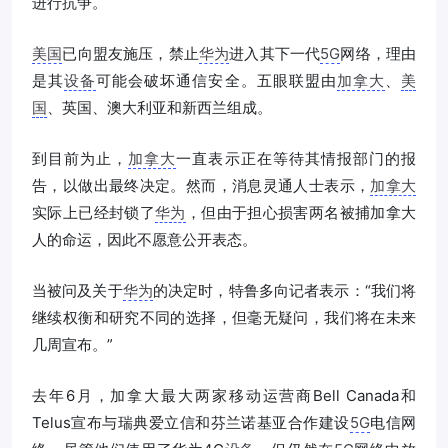
进行抗争。
美国
已向盟友施压，禁止
华为
进入其下一代
5G
网络，理由
是其
设备
可能会破坏通信安全。五眼联盟由
加拿大
、
美
国
、英国、澳大利亚和新西兰组成。
到目前为止，
加拿大
一直表示正在等待其情报部门的报
告，以做出最终决定。然而，消息灵通人士表示，
加拿大
实际上已经封锁了
华为
，但由于担心损害两名被捕加拿大
人的命运，因此不愿意公开表态。
当被问及关于
华为
的决定时，特鲁多向记者表示：“我们将
继续权衡和研究不同的选择，但毫无疑问，我们将在未来
几周宣布。”
去年6月，加拿大最大两家移动运营商Bell Canada和
Telus宣布与瑞典爱立信和芬兰诺基亚合作建设
5G
电信网