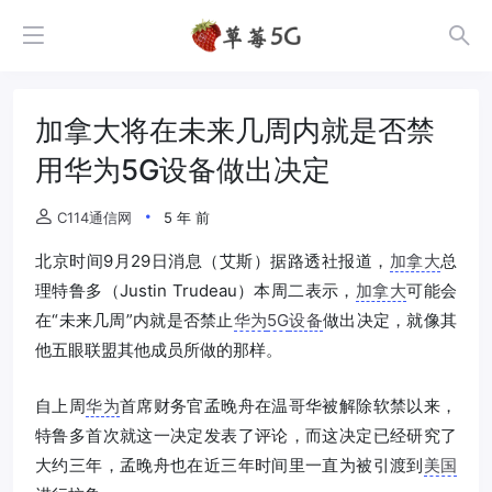
加拿大将在未来几周内就是否禁
用华为5G设备做出决定
C114通信网
5 年 前
北京时间9月29日消息（艾斯）据路透社报道，
加拿大
总
理特鲁多（Justin Trudeau）本周二表示，
加拿大
可能会
在“未来几周”内就是否禁止
华为
5G
设备
做出决定，就像其
他五眼联盟其他成员所做的那样。
自上周
华为
首席财务官孟晚舟在温哥华被解除软禁以来，
特鲁多首次就这一决定发表了评论，而这决定已经研究了
大约三年，孟晚舟也在近三年时间里一直为被引渡到
美国