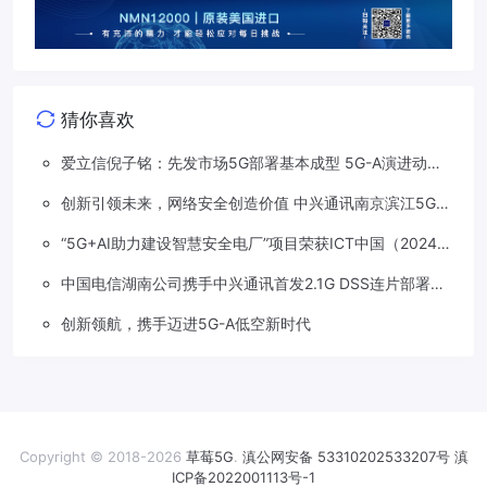
猜你喜欢
爱立信倪子铭：先发市场5G部署基本成型 5G-A演进动能
依然强劲
创新引领未来，网络安全创造价值 中兴通讯南京滨江5G工
厂安全保障项目接连斩获大奖
“5G+AI助力建设智慧安全电厂”项目荣获ICT中国（2024）
卓越案例一等奖
中国电信湖南公司携手中兴通讯首发2.1G DSS连片部署助
力5G信号升格
创新领航，携手迈进5G-A低空新时代
Copyright © 2018-2026
草莓5G
.
滇公网安备 53310202533207号
滇
ICP备2022001113号-1