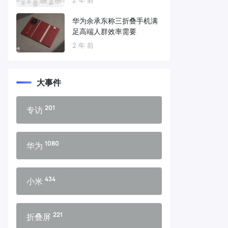
华为余承东称三折叠手机满
足高端人群效率需要
2 年 前
大事件
201
专访
1080
华为
434
小米
221
折叠屏