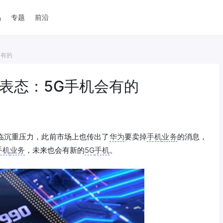
品
专题
前沿
会有的
表态：5G手机会有的
临沉重压力，此前市场上也传出了
华为
要卖掉
手机
业务
的消息，
手机
业务
，未来也会有新的
5G
手机
。