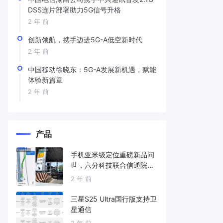
DSS连片部署助力5G信号升格
2 年 前
创新领航，携手迈进5G-A低空新时代
2 年 前
中国移动徐晓东：5G-A发展新机遇，赋能
体验新篇章
2 年 前
产品
手机亚米级定位重磅新品问
世，六分科技联合信通院发
布免费服务
2 年 前
三星S25 Ultra国行版支持卫
星通信
2 年 前