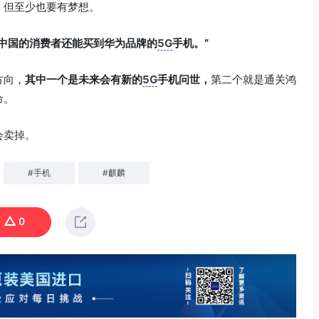
，但至少也要有梦想。
中国的消费者还能买到华为品牌的
5G
手机。”
方向，
其中一个是未来会有新的
5G
手机问世，
第二个就是通关鸿
命。
会卖掉。
#
手机
#
麒麟
0