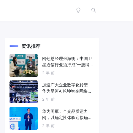
资讯推荐
网翎总经理张海明：中国卫
星通信行业须拧成“一股绳”
共同打造垂直产业链
2 年 前
加速广大企业数字化转型，
华为星河AI乾坤智企网络解
决方案亮相2024中国国际信
2 年 前
息通信展
华为周军：全光品质运力
网，以确定性体验迎接确定
性的智能时代
2 年 前