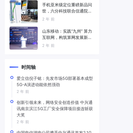
手机亚米级定位重磅新品问
世，六分科技联合信通院发
布免费服务
2 年 前
山东移动：实践“九州” 算力
互联网，构筑算网发展新底
座
2 年 前
时间轴
爱立信倪子铭：先发市场5G部署基本成型
5G-A演进动能依然强劲
2 年 前
创新引领未来，网络安全创造价值 中兴通
讯南京滨江5G工厂安全保障项目接连斩获
大奖
2 年 前
中国电信湖南公司携手中兴通讯首发2.1G