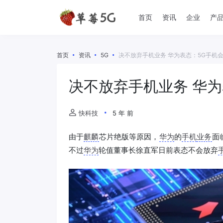
首页
资讯
企业
产
首页
资讯
5G
决不放弃手机业务 华为表态：5G手机
决不放弃手机业务 华为
快科技
5 年 前
由于
麒麟
芯片绝版等原因，
华为
的
手机
业务
面
不过
华为
轮值董事长徐直军日前表态不会放弃