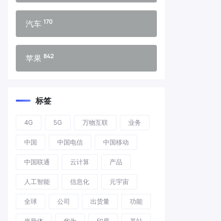
170
汽车
842
苹果
标签
4G
5G
万物互联
业务
中国
中国电信
中国移动
中国联通
云计算
产品
人工智能
信息化
元宇宙
全球
公司
出货量
功能
半导体
华为
印度
基站