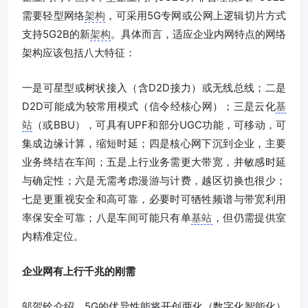
需要轻型网络
架构
，可采用5G专网或公网上逻辑切片方式
支持5G2B的新
架构
。具体而言，适应企业内网特点的网络
架构应该包括八大特征：
一是可星型或树状接入（含D2D接力）或无线总线；二是
D2D可能成为较常用模式（信令经核心网）；三是云化
基
站
（或BBU），可具有UPF和部分UGC功能，可移动，可
集成边缘计算，缩短时延；四是核心网下沉到企业，主要
业务终结在车间；五是上行业务需更大带宽，并敏感时延
与确定性；六是无需考虑漫游与计费，越区切换也很少；
七是更重视安全和高可靠，必要时可牺牲频谱与带宽利用
率保安全可靠；八是车间可能只有单
基站
，但仍需提供室
内精准定位。
企业网有上行千兆的刚需
邬贺铨介绍，5G的优异性能将开创两化（数字化智能化）