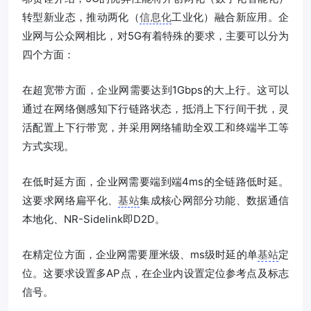
转型新业态，推动两化（
信息化
工业化）融合新应用。企
业网与公众网相比，对5G有着特殊的要求，主要可以分为
四个方面：
在超宽带方面，企业网需要达到1Gbps的大上行。这可以
通过在网络侧感知下行链路状态，抵消上下行间干扰，灵
活配置上下行带宽，并采用网络辅助全双工和终端半工等
方式实现。
在低时延方面，企业网需要端到端4ms的全链路低时延。
这要求网络扁平化、
基站
集成核心网部分功能、数据通信
本地化、NR-Sidelink即D2D。
在精定位方面，企业网需要厘米级、ms级时延的单
基站
定
位。这要求设置多AP点，在企业内设置定位参考点及标志
信号。