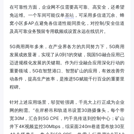
在可靠性方面，企业网不仅需要高可靠、高安全，还希望
免运维。一个车间可能仅单
基站
，可采用多信道冗余、蜂
窝小区多AP点避免各信道性能同质化，对控制/安全信道
及高可靠业务预留专用载频或设置永远在线切片。
5G商用两年多来，在产业界各方的共同努力下，5G商用
发展成效显著，实现了从0到1的突破，我国5G融合应用已
迈进规模化发展的关键期。作为行业融合应用深化行动的
重要领域，5G在智慧港口、智慧矿山的应用，有效改善劳
动条件，提高生产效率，是推进5G赋能千行百业的重要里
程碑。
针对上述应用场景，邬贺铨强调，千兆大上行正成为企业
网的刚需。“在岸桥吊和轨道吊设置30路摄像头，每个带
宽30M，汇合到5G CPE，约千兆传送到控制中心；矿山
井下4K视频监控30Mbps，综采面240m巷道需布放30至