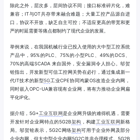
除此之外，层次多，层间协议不同；接口标准碎片化，难
兼容；IT与OT共存带来融合难题；大量工控产品源自进
口，协议不开放，缺乏自主可控；不适应更高的带宽和更
严的时延需要等痛点都制约了现代企业的发展。
举例来说，在我国机械行业已投入使用的大中型工控系统
产品中，95%的PLC、75%的小型PLC、49%的DCS、
70%的高端SCADA 来自国外，安全漏洞令人担心。邬贺
铨指出，开发新型可信工控网关势在必行，通过集成新一
代IT技术的新型
5G
工业CPE协同鸿蒙OS改造企业内网，
同时嵌入OPC-UA兼容现有企业网，将有力推动企业网扁
平化IP化。
据介绍，5G+
工业互联网
是企业网升级的难得机遇，需要
开发针对企业网特点的5G2B
架构
，构建
工业互联网
新格
局。邬贺铨表示，5G2C网络
架构
可用于企业外网及部分
企业内网，但大中型企业内网5G2C并非合理模式。5G2B