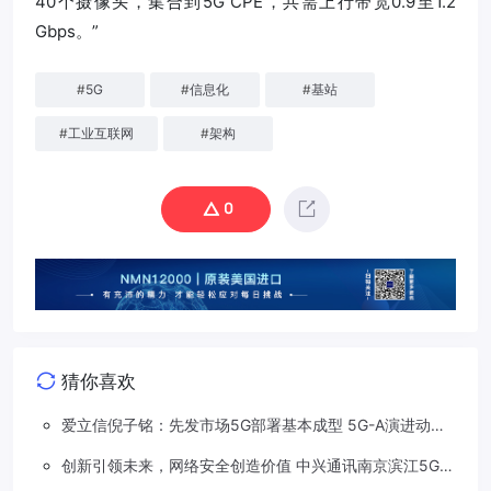
40个摄像头，集合到5G CPE，共需上行带宽0.9至1.2
Gbps。”
#
5G
#
信息化
#
基站
#
工业互联网
#
架构
0
猜你喜欢
爱立信倪子铭：先发市场5G部署基本成型 5G-A演进动能
依然强劲
创新引领未来，网络安全创造价值 中兴通讯南京滨江5G工
厂安全保障项目接连斩获大奖