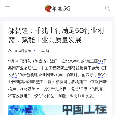
邬贺铨：千兆上行满足5G行业刚
需，赋能工业高质量发展
C114通信网
5 年 前
9月30日消息（陈宦杰）近日，在北京举行的“第三届
5G
千
兆网产业论坛”上，中国工程院院士邬贺铨发表了题为《开
发
5G
2B特色构建企业网新格局》的演讲。他表示，
5G
企
业网新
架构
和新型工业网关相协同，将构建
工业互联网
新
格局，在此基础上，提供千兆上行，满足
5G
行业的刚需，
将有效推进产业数字化转型，赋能工业高质量发展。