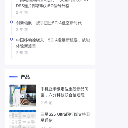
DSS连片部署助力5G信号升格
2 年 前
创新领航，携手迈进5G-A低空新时代
2 年 前
中国移动徐晓东：5G-A发展新机遇，赋能
体验新篇章
2 年 前
产品
手机亚米级定位重磅新品问
世，六分科技联合信通院发
布免费服务
2 年 前
三星S25 Ultra国行版支持卫
星通信
2 年 前