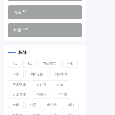
170
汽车
842
苹果
标签
4G
5G
万物互联
业务
中国
中国电信
中国移动
中国联通
云计算
产品
人工智能
信息化
元宇宙
全球
公司
出货量
功能
半导体
华为
印度
基站