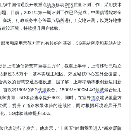
年组织中国信通院开展重点
场所
移动
网络
质量评测工作，采用技术
题。目前，2021年第一期评测工作已经完成，中国信通院对全
、商场、行政服务中心等重点
场所
进行了实地评测，以更好地推
络建设环境，持续提升用户体验。
络部署和应用示范方面也有较好的基础，
5G
基站密度和基站占比
。
动是上海通信运营商重要主力军，截至上半年，上海移动已独立
小站超过3.5万个，基本实现主城区、郊区城镇中心室外全覆盖，
融合高效的智慧交通基础设施。据了解，上海移动积极创新运用新
首次将160M的5G
载波
聚合、1800M+900M 4G
载波
聚合应用
频率协同，5G体验速率提升60%。同时，在室外
道路
建设覆盖方
协同，提升了道路极限体验的连续性，同时根据环境差异开展
化，5G体验速率提升50%。
位代表进行了发言。他表示，“十四五”时期我国进入“新发展阶