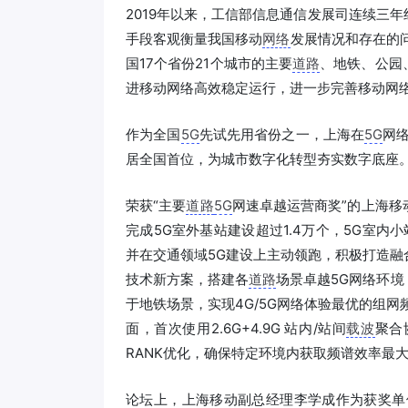
2019年以来，工信部信息通信发展司连续三
手段客观衡量我国移动
网络
发展情况和存在的问
国17个省份21个城市的主要
道路
、地铁、公园
进移动网络高效稳定运行，进一步完善移动网
作为全国
5G
先试先用省份之一，上海在
5G
网
居全国首位，为城市数字化转型夯实数字底座
荣获“主要
道路
5G
网速卓越运营商奖”的上海移
完成5G室外基站建设超过1.4万个，5G室内
并在交通领域5G建设上主动领跑，积极打造
技术新方案，搭建各
道路
场景卓越5G网络环境，
于地铁场景，实现4G/5G网络体验最优的组网
面，首次使用2.6G+4.9G 站内/站间
载波
聚合
RANK优化，确保特定环境内获取频谱效率最大
论坛上，上海移动副总经理李学成作为获奖单