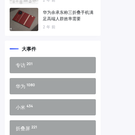
华为余承东称三折叠手机满
足高端人群效率需要
2 年 前
大事件
201
专访
1080
华为
434
小米
221
折叠屏