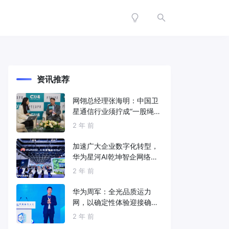
资讯推荐
网翎总经理张海明：中国卫
星通信行业须拧成“一股绳”
共同打造垂直产业链
2 年 前
加速广大企业数字化转型，
华为星河AI乾坤智企网络解
决方案亮相2024中国国际信
2 年 前
息通信展
华为周军：全光品质运力
网，以确定性体验迎接确定
性的智能时代
2 年 前