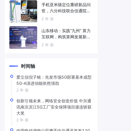
手机亚米级定位重磅新品问
世，六分科技联合信通院发
布免费服务
2 年 前
山东移动：实践“九州” 算力
互联网，构筑算网发展新底
座
2 年 前
时间轴
爱立信倪子铭：先发市场5G部署基本成型
5G-A演进动能依然强劲
2 年 前
创新引领未来，网络安全创造价值 中兴通
讯南京滨江5G工厂安全保障项目接连斩获
大奖
2 年 前
中国电信湖南公司携手中兴通讯首发2.1G