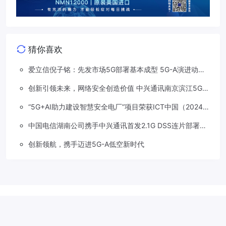
猜你喜欢
爱立信倪子铭：先发市场5G部署基本成型 5G-A演进动能
依然强劲
创新引领未来，网络安全创造价值 中兴通讯南京滨江5G工
厂安全保障项目接连斩获大奖
“5G+AI助力建设智慧安全电厂”项目荣获ICT中国（2024）
卓越案例一等奖
中国电信湖南公司携手中兴通讯首发2.1G DSS连片部署助
力5G信号升格
创新领航，携手迈进5G-A低空新时代
Copyright © 2018-2026
草莓5G
.
滇公网安备 53310202533207号
滇
ICP备2022001113号-1