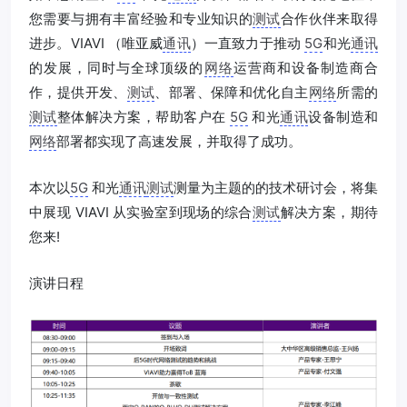
您需要与拥有丰富经验和专业知识的
测试
合作伙伴来取得
进步。VIAVI （唯亚威
通讯
）一直致力于推动
5G
和光
通讯
的发展，同时与全球顶级的
网络
运营商和设备制造商合
作，提供开发、
测试
、部署、保障和优化自主
网络
所需的
测试
整体解决方案，帮助客户在
5G
和光
通讯
设备制造和
网络
部署都实现了高速发展，并取得了成功。
本次以
5G
和光
通讯
测试
测量为主题的的技术研讨会，将集
中展现 VIAVI 从实验室到现场的综合
测试
解决方案，期待
您来!
演讲日程