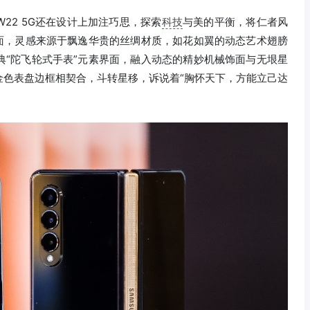
22 5G还在设计上加注巧思，探索
科技
与美的平衡，将仁者风
画面，灵感来源于飘逸华贵的丝绸材质，如花如翼的动态艺术翅膀
典“陀飞轮式手表”元素界面，融入动态的精妙机械饰面与无垠星
金色表盘边框相契合，斗转星移，诉说着“胸怀天下，方能立己达