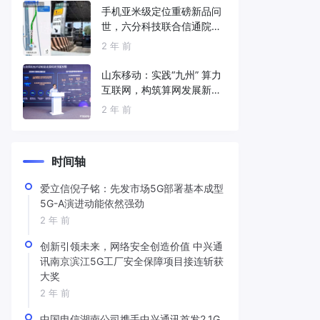
手机亚米级定位重磅新品问
世，六分科技联合信通院发
布免费服务
2 年 前
山东移动：实践“九州” 算力
互联网，构筑算网发展新底
座
2 年 前
时间轴
爱立信倪子铭：先发市场5G部署基本成型
5G-A演进动能依然强劲
2 年 前
创新引领未来，网络安全创造价值 中兴通
讯南京滨江5G工厂安全保障项目接连斩获
大奖
2 年 前
中国电信湖南公司携手中兴通讯首发2.1G