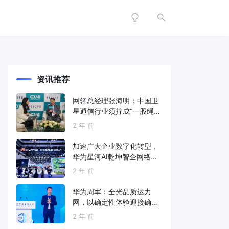
资讯推荐
网翎总经理张海明：中国卫
星通信行业须拧成“一股绳”
共同打造垂直产业链
2 年 前
加速广大企业数字化转型，
华为星河AI乾坤智企网络解
决方案亮相2024中国国际信
2 年 前
息通信展
华为周军：全光品质运力
网，以确定性体验迎接确定
性的智能时代
2 年 前