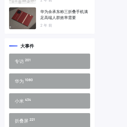
华为余承东称三折叠手机满
足高端人群效率需要
2 年 前
大事件
201
专访
1080
华为
434
小米
221
折叠屏