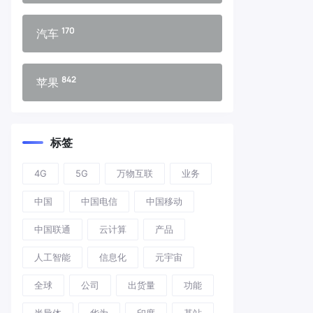
170
汽车
842
苹果
标签
4G
5G
万物互联
业务
中国
中国电信
中国移动
中国联通
云计算
产品
人工智能
信息化
元宇宙
全球
公司
出货量
功能
半导体
华为
印度
基站