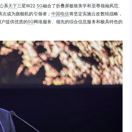
心系
天下
三星W22
5G
融合了折叠屏极致美学和至尊领袖风范、
再次成为旗舰机的引领者；
中国电信
将坚定实施云改数转战略，
用户提供优质的
5G
网络服务、领先的综合信息服务和极具特色的