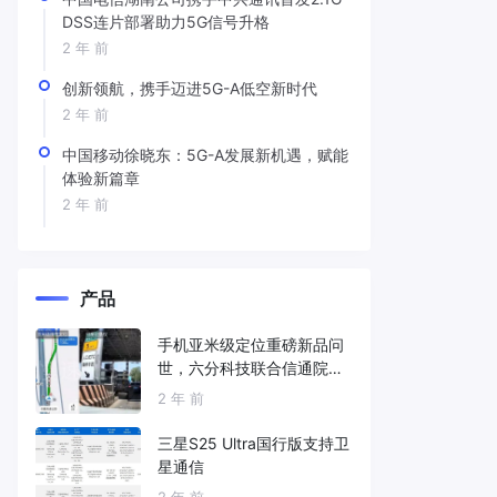
DSS连片部署助力5G信号升格
2 年 前
创新领航，携手迈进5G-A低空新时代
2 年 前
中国移动徐晓东：5G-A发展新机遇，赋能
体验新篇章
2 年 前
产品
手机亚米级定位重磅新品问
世，六分科技联合信通院发
布免费服务
2 年 前
三星S25 Ultra国行版支持卫
星通信
2 年 前