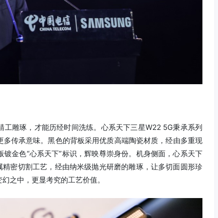
工雕琢，才能历经时间洗练。心系天下三星W22 5G秉承系列
更多传承意味。黑色的背板采用优质高端陶瓷材质，经由多重现
板镀金色“心系天下”标识，辉映尊崇身份。机身侧面，心系天下
D金属精密切割工艺，经由纳米级抛光研磨的雕琢，让多切面圆形珍
变幻之中，更显考究的工艺价值。