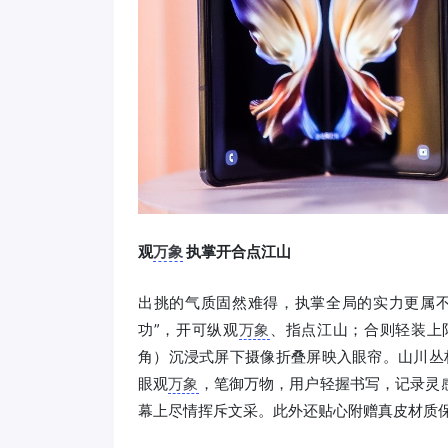
观
万象
执掌开合点江山
出挑的气质固然难得，执掌全局的实力更属不
功”，开可纵观
万象
、指点江山；合则轻装上阵
角）沉浸式屏下摄像折叠屏映入眼帘。山川丛林、
眼观
万象
，笔御万物，用户轻握书写，记录灵
幕上尽情挥斥文采。此外还贴心附赠真皮材质