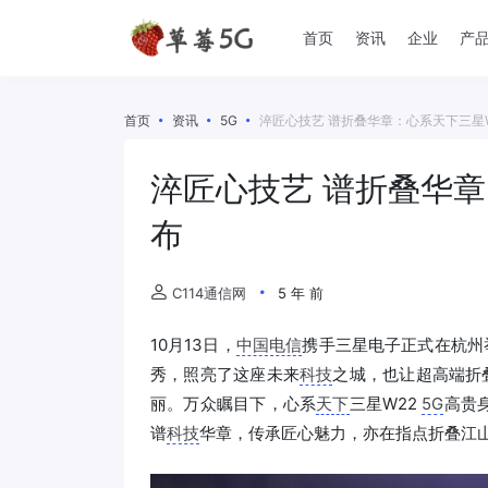
首页
资讯
企业
产
首页
资讯
5G
淬匠心技艺 谱折叠华章：心系天下三星W
淬匠心技艺 谱折叠华章
布
C114通信网
5 年 前
10月13日，
中国电信
携手三星电子正式在杭州
秀，照亮了这座未来
科技
之城，也让超高端折
丽。万众瞩目下，心系
天下
三星W22
5G
高贵
谱
科技
华章，传承匠心魅力，亦在指点折叠江