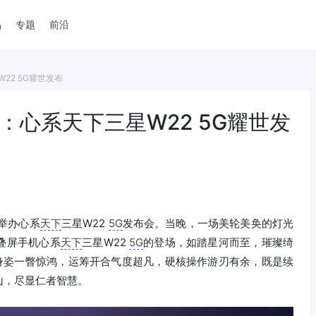
品
专题
前沿
22 5G耀世发布
：心系天下三星W22 5G耀世发
举办心系
天下
三星W22
5G
发布会。当晚，一场美轮美奂的灯光
叠屏手机心系
天下
三星W22
5G
的登场，如踏星河而至，璀璨绮
身姿一瞥惊鸿，运筹开合气度超凡，硬核操作游刃有余，既是续
山，尽显仁者智慧。