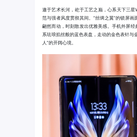
遨于艺术长河，屹于工艺之巅，心系天下三星W
范与强者风度贯彻其间。“丝绸之翼”的锁屏
翩然而动，时刻散发出优雅美感。手机外屏经
系珐琅掐丝般的蓝色表盘，走动的金色表针与
人”的开阔心境。