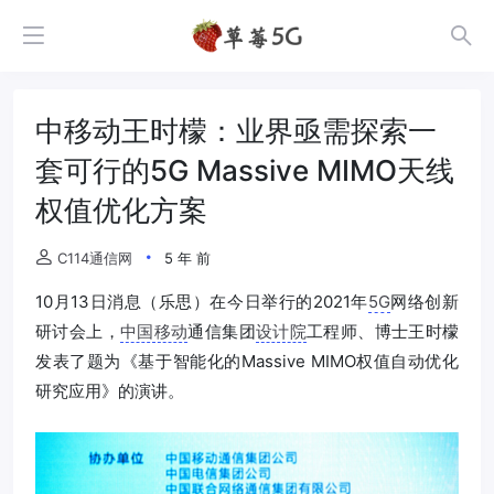
中移动王时檬：业界亟需探索一
套可行的5G Massive MIMO天线
权值优化方案
C114通信网
5 年 前
10月13日消息（乐思）在今日举行的2021年
5G
网络创新
研讨会上，
中国移动
通信集团
设计院
工程师、博士王时檬
发表了题为《基于智能化的Massive MIMO权值自动优化
研究应用》的演讲。