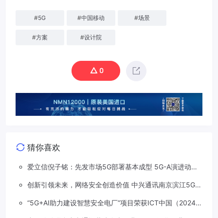
#
5G
#
中国移动
#
场景
#
方案
#
设计院
0
猜你喜欢
爱立信倪子铭：先发市场5G部署基本成型 5G-A演进动能
依然强劲
创新引领未来，网络安全创造价值 中兴通讯南京滨江5G工
厂安全保障项目接连斩获大奖
“5G+AI助力建设智慧安全电厂”项目荣获ICT中国（2024）
卓越案例一等奖