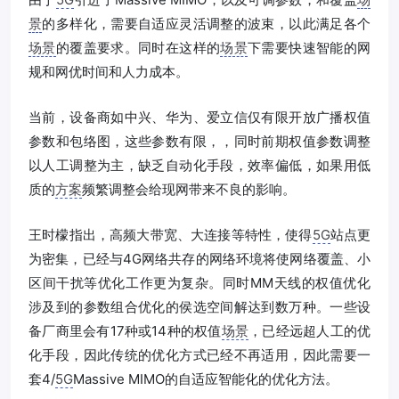
景
的多样化，需要自适应灵活调整的波束，以此满足各个
场景
的覆盖要求。同时在这样的
场景
下需要快速智能的网
规和网优时间和人力成本。
当前，设备商如中兴、华为、爱立信仅有限开放广播权值
参数和包络图，这些参数有限，，同时前期权值参数调整
以人工调整为主，缺乏自动化手段，效率偏低，如果用低
质的
方案
频繁调整会给现网带来不良的影响。
王时檬指出，高频大带宽、大连接等特性，使得
5G
站点更
为密集，已经与4G网络共存的网络环境将使网络覆盖、小
区间干扰等优化工作更为复杂。同时MM天线的权值优化
涉及到的参数组合优化的侯选空间解达到数万种。一些设
备厂商里会有17种或14种的权值
场景
，已经远超人工的优
化手段，因此传统的优化方式已经不再适用，因此需要一
套4/
5G
Massive MIMO的自适应智能化的优化方法。