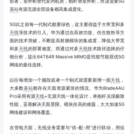
部署，室外柜替代室内机房，抱杆替室外柜，而这需要5G
基站
有源无源全部设备都高集成度化。
5G比之前每一代制式都要绿色，这主要得益于大带宽和多
天线
等技术的引入。华为通过在高效功放、仿生散热等方
面的技术突破，不断提高射频模块的集成度，降低大带宽
和多
天线
的部署难度。而通过对多
天线
技术路径选择的仔
细分析，提出64T64R Massive MIMO是性能节能双优5G
网络的最佳选择。
以往每增加一个频段或者一个制式就需要新增一面
天线
，
大多数
基站
都存在天面资源紧张的情况。华为BladeAAU
Pro采用有源
天线
+无源天线一体化设计，单抱杆兑现极致
性能，妥善解决天面受限、模块挂高的难题，大大加速5G
网络建设和网络覆盖。
在管电方面，无线业务需要与“供-配-用”进行联动，用信