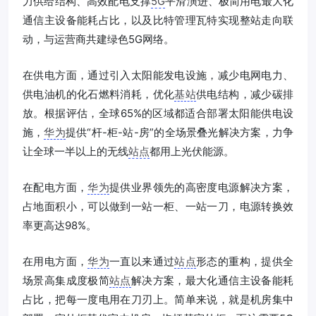
力供给结构、高效配电支撑
5G
平滑演进、极简用电最大化
通信主设备能耗占比，以及比特管理瓦特实现整站走向联
动，与运营商共建绿色5G网络。
在供电方面，通过引入太阳能发电设施，减少电网电力、
供电油机的化石燃料消耗，优化
基站
供电结构，减少碳排
放。根据评估，全球65%的区域都适合部署太阳能供电设
施，
华为
提供“杆-柜-站-房”的全场景叠光解决方案，力争
让全球一半以上的无线
站点
都用上光伏能源。
在配电方面，
华为
提供业界领先的高密度电源解决方案，
占地面积小，可以做到一站一柜、一站一刀，电源转换效
率更高达98%。
在用电方面，
华为
一直以来通过
站点
形态的重构，提供全
场景高集成度极简
站点
解决方案，最大化通信主设备能耗
占比，把每一度电用在刀刃上。简单来说，就是机房集中