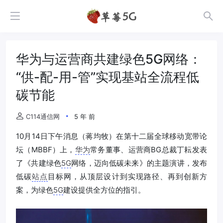
华为与运营商共建绿色5G网络：
“供-配-用-管”实现基站全流程低
碳节能
C114通信网
5 年 前
10月14日下午消息（蒋均牧）在第十二届全球移动宽带论
坛（MBBF）上，
华为
常务董事、运营商BG总裁丁耘发表
了《共建绿色
5G
网络，迈向低碳未来》的主题演讲，发布
低碳
站点
目标网，从顶层设计到实现路径、再到创新方
案，为绿色
5G
建设提供全方位的指引。