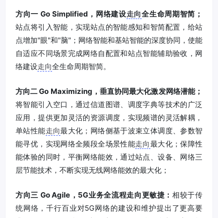
方向一 Go Simplified，网络建设
走向
全生命周期智简；
站点将引入智能，实现站点的智能感知和智简配置，给站
点增加"眼"和"脑"；网络智能和基站智能的深度协同，使能
自适应不同场景完成网络自配置和站点智能辅助验收，网
络建设
走向
全生命周期智简。
方向二 Go Maximizing，垂直协同最大化激发网络潜能；
将智能引入空口，通过信道图谱、调度字典等技术的广泛
应用，提供更加灵活的资源调度，实现频谱的灵活解耦，
单站性能
走向
最大化；网络侧基于波束立体调度、参数智
能寻优，实现网络全频段全场景性能
走向
最大化；保障性
能体验的同时，平衡网络能效，通过站点、设备、网络三
层节能技术，不断实现无线网络能效的最大化；
方向三 Go Agile，5G业务全流程走向更敏捷：
相较于传
统网络，千行百业对5G网络的建设和维护提出了更高要