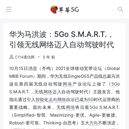
华为马洪波：5Go S.M.A.R.T.，
引领无线网络迈入自动驾驶时代
C114通信网
5 年 前
10月15日消息（齐鸣）2021全球移动宽带论坛（Global
MBB Forum）期间，华为无线SingleOSS产品线总裁马洪
波在第四届无线自动驾驶
网络
产业论坛上做了《
5G
o
S.M.A.R.T.，无线
网络
迈入自动驾驶时代》主题发言。他
指出通过引入
智能
化
走向
网络
自治已成为
5G
时代运营商的
重要战略。面向未来，无线
网络
将沿着
5G
o S.M.A.R.T.
（Simplified-智简、Maximizing-更优、Agile-更敏捷、
Robust-更可靠、Thinking-自思考）五大
方向
不断演进，