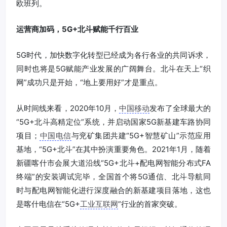
欧班列。
运营商加码，5G+北斗赋能千行百业
5G时代，加快数字化转型已经成为各行各业的共同诉求，
同时也将是5G赋能产业发展的广阔舞台。北斗在天上“织
网”成功只是开始，“地上要用好”才是重点。
从时间线来看，2020年10月，
中国移动
发布了全球最大的
“5G+北斗高精定位”系统，并启动国家5G新基建车路协同
项目；
中国电信
与兖矿集团共建“5G+智慧矿山”示范应用
基地，“5G+北斗”在其中扮演重要角色。2021年1月，随着
新疆喀什市会展大道沿线“5G+北斗+配电网智能分布式FA
终端”的安装调试完毕，全国首个将5G通信、北斗导航同
时与配电网智能化进行深度融合的新基建项目落地，这也
是喀什电信在“5G+
工业互联网
”行业的首家突破。