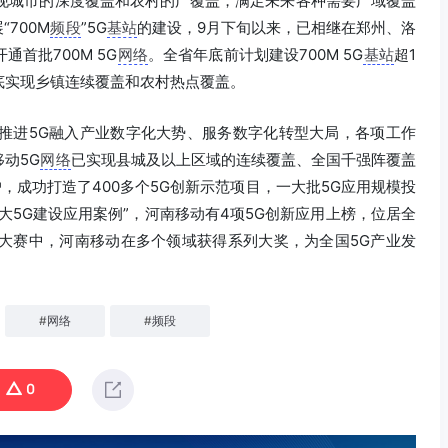
现城市的深度覆盖和农村的广覆盖，满足未来各种需要广域覆盖
700M
频段
”5G
基站
的建设，9月下旬以来，已相继在郑州、洛
首批700M 5G
网络
。全省年底前计划建设700M 5G
基站
超1
底实现乡镇连续覆盖和农村热点覆盖。
续推进5G融入产业数字化大势、服务数字化转型大局，各项工作
动5G
网络
已实现县城及以上区域的连续覆盖、全国千强阵覆盖
户，成功打造了400多个5G创新示范项目，一大批5G应用规模投
省十大5G建设应用案例”，河南移动有4项5G创新应用上榜，位居全
集大赛中，河南移动在多个领域获得系列大奖，为全国5G产业发
#
网络
#
频段
0