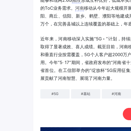
能够和现网2.6G
频段
形成互补优势，低成本实
的ToC业务需求。
河南
移动从今年起大规模开展“
阳、商丘、信阳、新乡、鹤壁、濮阳等地建成开通
万个，在完善县城以上连续覆盖的基础上，年
近年来，河南移动深入实施“5G﹢”计划，持
取得了显著成效、喜人成绩。截至目前，河南移
和垂直行业按需覆盖，5G个人客户超2000万
用。今年“5· 17”期间，省政府发布的“河南
省首位。在工信部举办的“绽放杯”5G应用征
展贡献了河南智慧、展现了河南力量。
#
5G
#
基站
#
河南