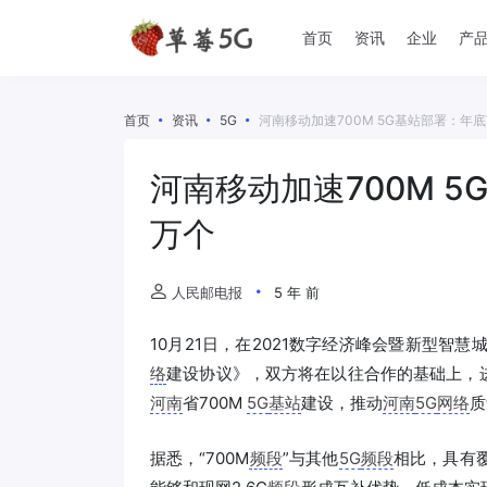
首页
资讯
企业
产
首页
资讯
5G
河南移动加速700M 5G基站部署：年
河南移动加速700M 
万个
人民邮电报
5 年 前
10月21日，在2021数字经济峰会暨新型智慧
络
建设协议》，双方将在以往合作的基础上，
河南
省700M
5G
基站
建设，推动
河南
5G
网络
质
据悉，“700M
频段
”与其他
5G
频段
相比，具有