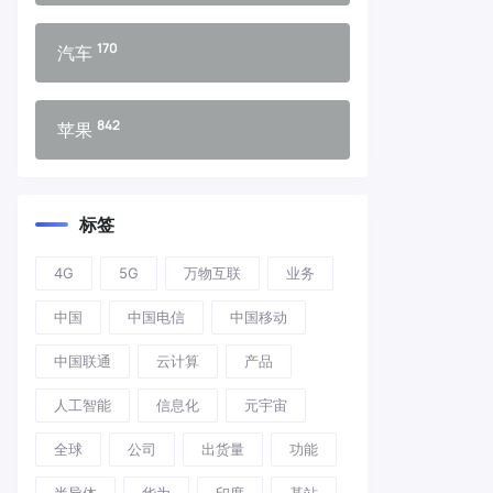
170
汽车
842
苹果
标签
4G
5G
万物互联
业务
中国
中国电信
中国移动
中国联通
云计算
产品
人工智能
信息化
元宇宙
全球
公司
出货量
功能
半导体
华为
印度
基站