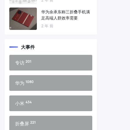
华为余承东称三折叠手机满
足高端人群效率需要
2 年 前
大事件
201
专访
1080
华为
434
小米
221
折叠屏