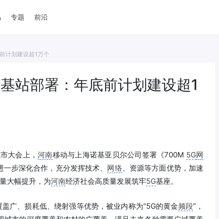
品
专题
前沿
底前计划建设超1万个
5G基站部署：年底前计划建设超1
城市大会上，
河南
移动与上海诺基亚贝尔公司签署《700M
5G
网
进一步深化合作，充分发挥技术、
网络
、资源等方面优势，加速
量大幅提升，为
河南
经济社会高质量发展筑牢
5G
基座。
覆盖广、损耗低、绕射强等优势，被业内称为“5G的黄金
频段
”，