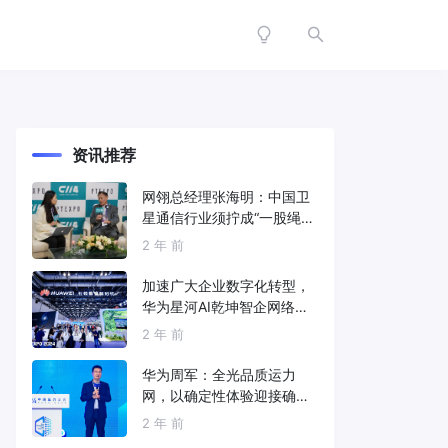
资讯推荐
网翎总经理张海明：中国卫
星通信行业须拧成“一股绳”
共同打造垂直产业链
2 年 前
加速广大企业数字化转型，
华为星河AI乾坤智企网络解
决方案亮相2024中国国际信
2 年 前
息通信展
华为周军：全光品质运力
网，以确定性体验迎接确定
性的智能时代
2 年 前