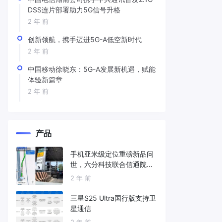
DSS连片部署助力5G信号升格
2 年 前
创新领航，携手迈进5G-A低空新时代
2 年 前
中国移动徐晓东：5G-A发展新机遇，赋能
体验新篇章
2 年 前
产品
手机亚米级定位重磅新品问
世，六分科技联合信通院发
布免费服务
2 年 前
三星S25 Ultra国行版支持卫
星通信
2 年 前