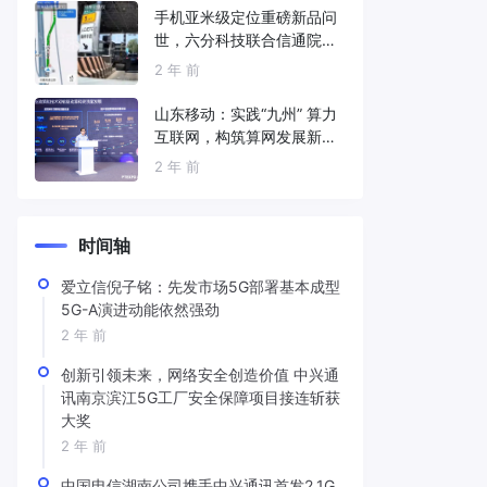
手机亚米级定位重磅新品问
世，六分科技联合信通院发
布免费服务
2 年 前
山东移动：实践“九州” 算力
互联网，构筑算网发展新底
座
2 年 前
时间轴
爱立信倪子铭：先发市场5G部署基本成型
5G-A演进动能依然强劲
2 年 前
创新引领未来，网络安全创造价值 中兴通
讯南京滨江5G工厂安全保障项目接连斩获
大奖
2 年 前
中国电信湖南公司携手中兴通讯首发2.1G