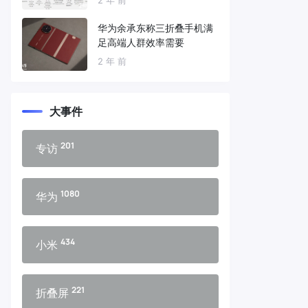
华为余承东称三折叠手机满
足高端人群效率需要
2 年 前
大事件
201
专访
1080
华为
434
小米
221
折叠屏