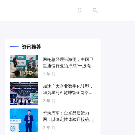
资讯推荐
网翎总经理张海明：中国卫
星通信行业须拧成“一股绳”
共同打造垂直产业链
2 年 前
加速广大企业数字化转型，
华为星河AI乾坤智企网络解
决方案亮相2024中国国际信
2 年 前
息通信展
华为周军：全光品质运力
网，以确定性体验迎接确定
性的智能时代
2 年 前