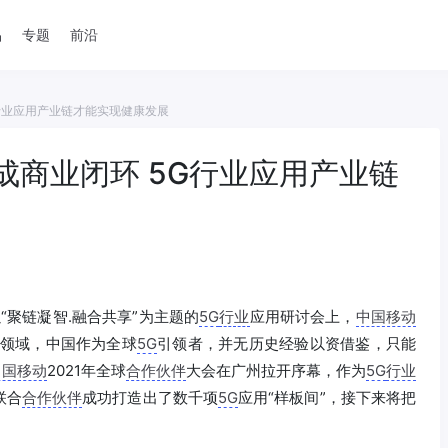
品
专题
前沿
行业应用产业链才能实现健康发展
成商业闭环 5G行业应用产业链
“聚链凝智.融合共享”为主题的
5G
行业
应用研讨会上，
中国移动
领域，中国作为全球
5G
引领者，并无历史经验以资借鉴，只能
中国移动
2021年全球
合作伙伴
大会在广州拉开序幕，作为
5G
行业
联合
合作伙伴
成功打造出了数千项
5G
应用“样板间”，接下来将把