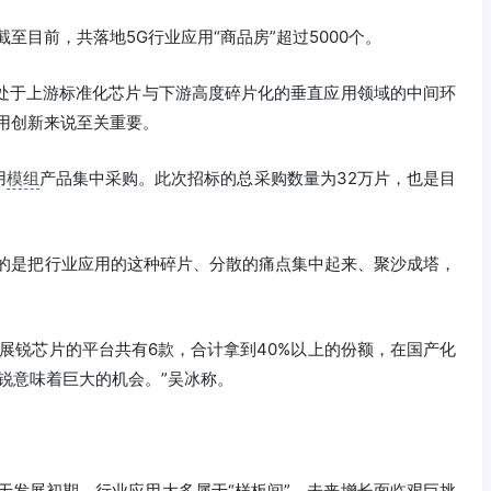
至目前，共落地5G行业应用“商品房”超过5000个。
处于上游标准化芯片与下游高度碎片化的垂直应用领域的中间环
用创新来说至关重要。
用
模组
产品集中采购。此次招标的总采购数量为32万片，也是目
的是把行业应用的这种碎片、分散的痛点集中起来、聚沙成塔，
展锐芯片的平台共有6款，合计拿到40%以上的份额，在国产化
对展锐意味着巨大的机会。”吴冰称。
于发展初期，行业应用大多属于“样板间”，未来增长面临艰巨挑