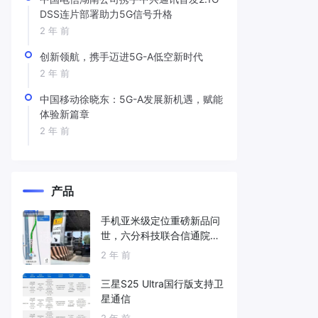
DSS连片部署助力5G信号升格
2 年 前
创新领航，携手迈进5G-A低空新时代
2 年 前
中国移动徐晓东：5G-A发展新机遇，赋能
体验新篇章
2 年 前
产品
手机亚米级定位重磅新品问
世，六分科技联合信通院发
布免费服务
2 年 前
三星S25 Ultra国行版支持卫
星通信
2 年 前