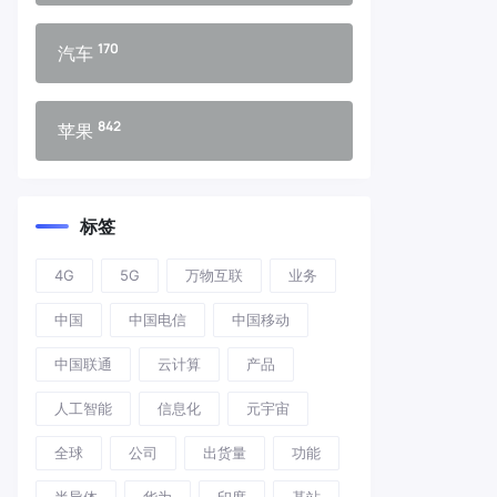
170
汽车
842
苹果
标签
4G
5G
万物互联
业务
中国
中国电信
中国移动
中国联通
云计算
产品
人工智能
信息化
元宇宙
全球
公司
出货量
功能
半导体
华为
印度
基站