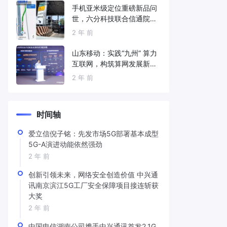
手机亚米级定位重磅新品问
世，六分科技联合信通院发
布免费服务
2 年 前
山东移动：实践“九州” 算力
互联网，构筑算网发展新底
座
2 年 前
时间轴
爱立信倪子铭：先发市场5G部署基本成型
5G-A演进动能依然强劲
2 年 前
创新引领未来，网络安全创造价值 中兴通
讯南京滨江5G工厂安全保障项目接连斩获
大奖
2 年 前
中国电信湖南公司携手中兴通讯首发2.1G