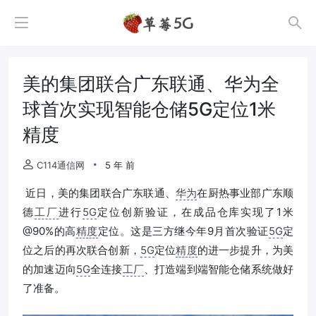
美的集团联合广东联通、华为全
球首次实现智能仓储5G定位1米
精度
C114通信网
5 年 前
近日，美的集团联合广东联通、
华为
在厨热事业部广东顺
德
工厂
进行
5G
定位创新验证，在成品仓库实现了1米
@90%的高
精度
定位。这是三方继今年9月首次验证
5G
定
位之后的再次联合创新，
5G
定位
精度
的进一步提升，为美
的加速迈向
5G
全连接
工厂
、打造端到端智能仓储系统做好
了准备。