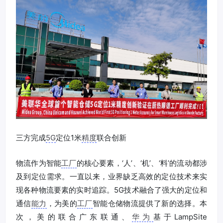
三方完成
5G
定位1米
精度
联合创新
物流作为智能
工厂
的核心要素，‘人’、‘机’、‘料’的流动都涉
及到定位需求。一直以来，业界缺乏高效的定位技术来实
现各种物流要素的实时追踪。5G技术融合了强大的定位和
通信
能力
，为美的
工厂
智能仓储物流提供了新的选择。本
次，美的联合广东联通、
华为
基于LampSite