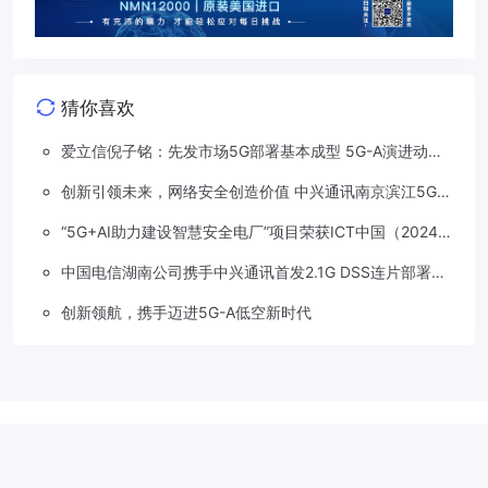
猜你喜欢
爱立信倪子铭：先发市场5G部署基本成型 5G-A演进动能
依然强劲
创新引领未来，网络安全创造价值 中兴通讯南京滨江5G工
厂安全保障项目接连斩获大奖
“5G+AI助力建设智慧安全电厂”项目荣获ICT中国（2024）
卓越案例一等奖
中国电信湖南公司携手中兴通讯首发2.1G DSS连片部署助
力5G信号升格
创新领航，携手迈进5G-A低空新时代
Copyright © 2018-2026
草莓5G
.
滇公网安备 53310202533207号
滇
ICP备2022001113号-1