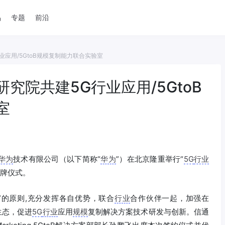
品
专题
前沿
应用/5GtoB规模复制能力联合实验室
究院共建5G行业应用/5GtoB
室
华为
技术有限公司（以下简称“
华为
”）在北京隆重举行“
5G
行业
授牌仪式。
”的原则,充分发挥各自优势，联合
行业
合作伙伴一起，加强在
生态，促进
5G
行业
应用
规模
复制解决方案技术研发与创新。信通