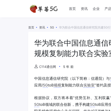
首页
资讯
企业
产
首页
资讯
5G
华为联合中国信息通信研究院共建5G行业
华为联合中国信息通信研
规模复制能力联合实验
C114通信网
5 年 前
中国信息通信研究院（以下简称：信通院）与
应用/
5G
toB
规模
复制能力联合
实验室
”签约及
根据协议，双方将本着“优势互补、互利双赢
5G
toB领域的联合创新，携手构建
5G
toB应用