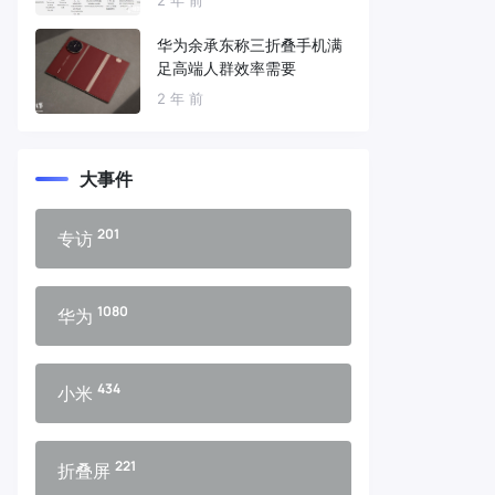
华为余承东称三折叠手机满
足高端人群效率需要
2 年 前
大事件
201
专访
1080
华为
434
小米
221
折叠屏