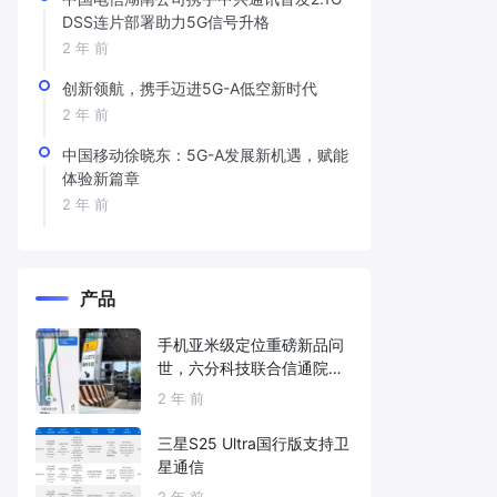
DSS连片部署助力5G信号升格
2 年 前
创新领航，携手迈进5G-A低空新时代
2 年 前
中国移动徐晓东：5G-A发展新机遇，赋能
体验新篇章
2 年 前
产品
手机亚米级定位重磅新品问
世，六分科技联合信通院发
布免费服务
2 年 前
三星S25 Ultra国行版支持卫
星通信
2 年 前