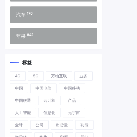
170
汽车
842
苹果
标签
4G
5G
万物互联
业务
中国
中国电信
中国移动
中国联通
云计算
产品
人工智能
信息化
元宇宙
全球
公司
出货量
功能
半导体
华为
印度
基站