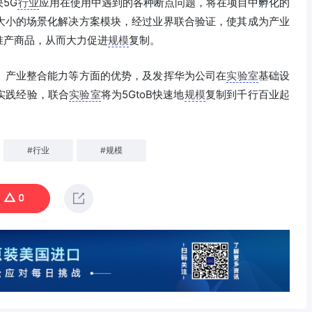
5G
行业
应用在使用中遇到的各种断点问题，将在项目中孵化的
大小的场景化解决方案模块，经过业界联合验证，使其成为产业
准产商品，从而大力促进
规模
复制。
、产业整合能力等方面的优势，及发挥华为公司在
实验室
基础设
实践经验，联合
实验室
将为5GtoB快速地
规模
复制到千行百业起
#
行业
#
规模
0