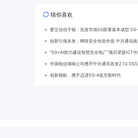
猜你喜欢
爱立信倪子铭：先发市场5G部署基本成型 5G
创新引领未来，网络安全创造价值 中兴通讯南
“5G+AI助力建设智慧安全电厂”项目荣获ICT
中国电信湖南公司携手中兴通讯首发2.1G DS
创新领航，携手迈进5G-A低空新时代
Copyright © 2018-2026
草莓5G
.
滇公网安备 53310202