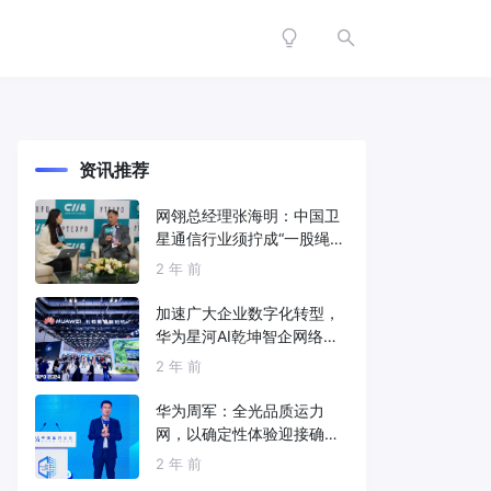
资讯推荐
网翎总经理张海明：中国卫
星通信行业须拧成“一股绳”
共同打造垂直产业链
2 年 前
加速广大企业数字化转型，
华为星河AI乾坤智企网络解
决方案亮相2024中国国际信
2 年 前
息通信展
华为周军：全光品质运力
网，以确定性体验迎接确定
性的智能时代
2 年 前