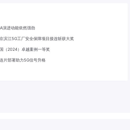
-A演进动能依然强劲
京滨江5G工厂安全保障项目接连斩获大奖
中国（2024）卓越案例一等奖
S连片部署助力5G信号升格
533207号
滇ICP备2022001113号-1