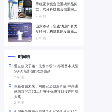
手机亚米级定位重磅新品问
世，六分科技联合信通院发
布免费服务
2 年 前
山东移动：实践“九州” 算力
互联网，构筑算网发展新底
座
2 年 前
时间轴
爱立信倪子铭：先发市场5G部署基本成型
5G-A演进动能依然强劲
2 年 前
创新引领未来，网络安全创造价值 中兴通
讯南京滨江5G工厂安全保障项目接连斩获
大奖
2 年 前
中国电信湖南公司携手中兴通讯首发2.1G