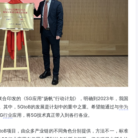
合印发的《5G应用“扬帆”行动计划》，明确到2023年，我国
。其中，5GtoB的发展是计划中的重中之重。希望能通过与
华为
G
行业
应用，将5G技术真正带入到各行各业。
toB项目，由众多产业链的不同角色分别提供，方法不一，标准