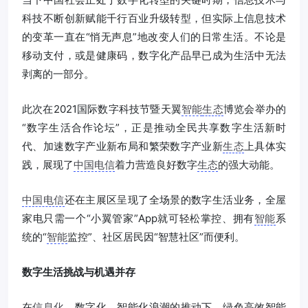
科技不断创新赋能千行百业升级转型，但实际上信息技术
的变革一直在“悄无声息”地改变人们的日常生活。不论是
移动支付，或是健康码，数字化产品早已成为生活中无法
剥离的一部分。
此次在2021国际数字科技节暨天翼
智能
生态
博览会举办的
“数字生活合作论坛”，正是推动全民共享数字生活新时
代、加速数字产业新布局和繁荣数字产业新
生态
上具体实
践，展现了
中国电信
着力营造良好数字
生态
的强大动能。
中国电信
还在主展区呈现了全场景的数字生活业务，全屋
家电只需一个“小翼管家”App就可轻松掌控、拥有
智能
系
统的“
智能
监控”、社区居民因“智慧社区”而便利。
数字生活挑战与机遇并存
在
信息化
、数字化、智能化浪潮的推动下，绿色高效智能