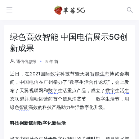
绿色高效智能 中国电信展示5G创
新成果
通信信息报
5 年 前
近日，在2021国际
数字
科技节暨天翼
智能
生态
博览会期
间，
中国电信
在广州举办了“
数字
生活合作论坛”，会上发
布了天翼视联网和
数字
生活重点产品，成立了
数字
生活
生
态
联盟并启动运营商首个信息消费节——
数字
生活节，用
绿色
智能
高效的科技产品助力生活数字化升级。
科技创新赋能数字化新生活
当下中国社会正处于数字化转型的关键时期，信息技术与