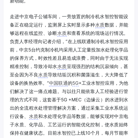
新动能。
走进中京电子公辅车间，一旁放置的制冷机水智控智能设
备正在稳定运行，监测屏上实时显示多种
水质
数据，并能
够远程在线监控、诊断
水质
和查看系统的现场运行情况。
负责人李经理向记者介绍，“在上线联通制冷机水智控应用
前，中京5台约克制冷机均采用人工定量投加水处理化学品
的保养方式，时效性差且易造成浪费，同时由于无法实现
精准控制，导致冷却水
水质
呈现强烈的结构沉寂倾向，甚
至会因为不良
水质
导致结垢沉积和菌藻滋生，大大降低了
设备的换热效率。”
中国联通
的
5G
+工业水智控应用，为他
们解决了这一痛点难题。与以往只能依靠人工经验进行管
理的方式不同，这套基于5G +MEC（边缘云）的水进到水
出的全流程水处理管理解决方案，通过采集工业水系统运
行设备、
水质
和水处理化学品等数据，能够实现对中京电
子水质、化学品、工艺运行的智能优化控制，使水质始终
保持在健康状态。目前水智控已上线10个月，每月节能率