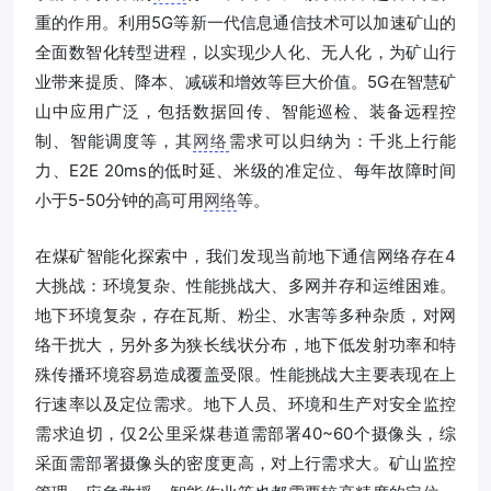
重的作用。利用5G等新一代信息通信技术可以加速矿山的
全面数智化转型进程，以实现少人化、无人化，为矿山行
业带来提质、降本、减碳和增效等巨大价值。5G在智慧矿
山中应用广泛，包括数据回传、智能巡检、装备远程控
制、智能调度等，其
网络
需求可以归纳为：千兆上行能
力、E2E 20ms的低时延、米级的准定位、每年故障时间
小于5-50分钟的高可用
网络
等。
在煤矿智能化探索中，我们发现当前地下通信网络存在4
大挑战：环境复杂、性能挑战大、多网并存和运维困难。
地下环境复杂，存在瓦斯、粉尘、水害等多种杂质，对网
络干扰大，另外多为狭长线状分布，地下低发射功率和特
殊传播环境容易造成覆盖受限。性能挑战大主要表现在上
行速率以及定位需求。地下人员、环境和生产对安全监控
需求迫切，仅2公里采煤巷道需部署40~60个摄像头，综
采面需部署摄像头的密度更高，对上行需求大。矿山监控