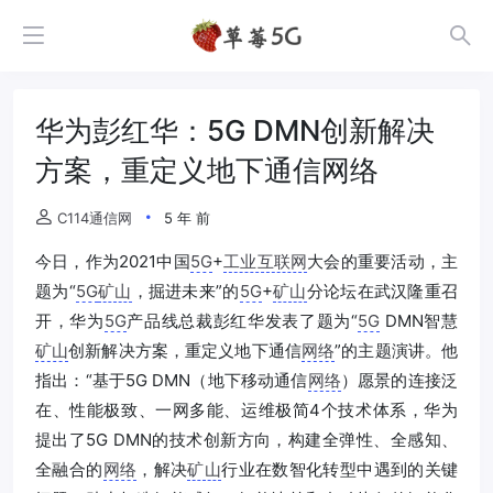
华为彭红华：5G DMN创新解决
方案，重定义地下通信网络
C114通信网
5 年 前
今日，作为2021中国
5G
+
工业互联网
大会的重要活动，主
题为“
5G
矿山
，掘进未来”的
5G
+
矿山
分论坛在武汉隆重召
开，华为
5G
产品线总裁彭红华发表了题为“
5G
DMN智慧
矿山
创新解决方案，重定义地下通信
网络
”的主题演讲。他
指出：“基于5G DMN（地下移动通信
网络
）愿景的连接泛
在、性能极致、一网多能、运维极简4个技术体系，华为
提出了5G DMN的技术创新方向，构建全弹性、全感知、
全融合的
网络
，解决
矿山
行业在数智化转型中遇到的关键