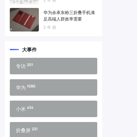
华为余承东称三折叠手机满
足高端人群效率需要
2 年 前
大事件
201
专访
1080
华为
434
小米
221
折叠屏