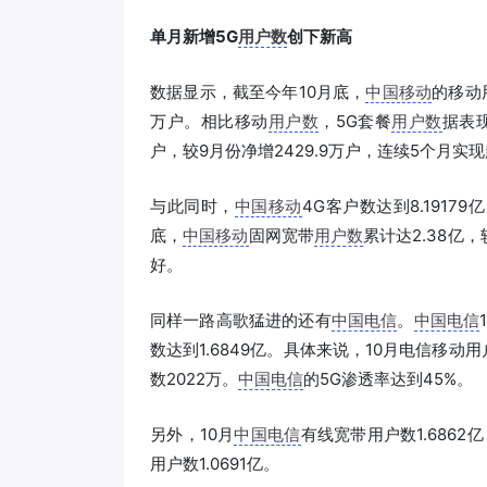
单月新增5G
用户数
创下新高
数据显示，截至今年10月底，
中国移动
的移动用
万户。相比移动
用户数
，5G套餐
用户数
据表
户，较9月份净增2429.9万户，连续5个月实
与此同时，
中国移动
4G客户数达到8.1917
底，
中国移动
固网宽带
用户数
累计达2.38亿
好。
同样一路高歌猛进的还有
中国电信
。
中国电信
数达到1.6849亿。具体来说，10月电信移动
数2022万。
中国电信
的5G渗透率达到45%。
另外，10月
中国电信
有线宽带用户数1.686
用户数1.0691亿。