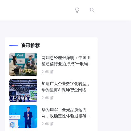
资讯推荐
网翎总经理张海明：中国卫
星通信行业须拧成“一股绳”
共同打造垂直产业链
2 年 前
加速广大企业数字化转型，
华为星河AI乾坤智企网络解
决方案亮相2024中国国际信
2 年 前
息通信展
华为周军：全光品质运力
网，以确定性体验迎接确定
性的智能时代
2 年 前