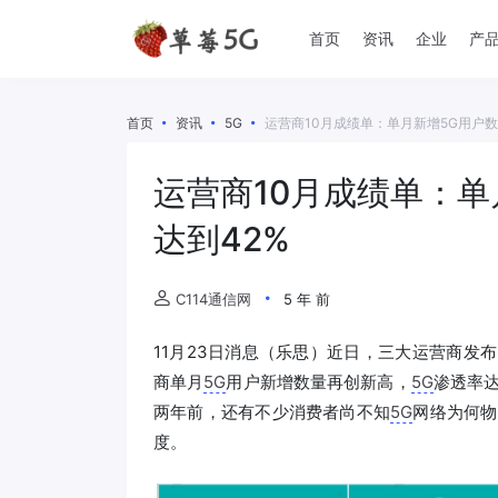
首页
资讯
企业
产
首页
资讯
5G
运营商10月成绩单：单月新增5G用户数
运营商10月成绩单：单
达到42%
C114通信网
5 年 前
11月23日消息（乐思）近日，三大运营商发
商单月
5G
用户新增数量再创新高，
5G
渗透率
两年前，还有不少消费者尚不知
5G
网络为何物
度。