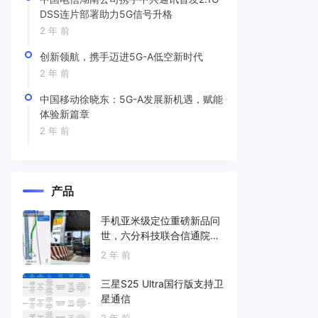
DSS连片部署助力5G信号升格
2 年 前
创新领航，携手迈进5G-A低空新时代
2 年 前
中国移动徐晓东：5G-A发展新机遇，赋能
体验新篇章
2 年 前
产品
手机亚米级定位重磅新品问
世，六分科技联合信通院发
布免费服务
2 年 前
三星S25 Ultra国行版支持卫
星通信
2 年 前