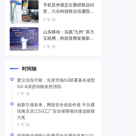
手机亚米级定位重磅新品问
世，六分科技联合信通院发
布免费服务
2 年 前
山东移动：实践“九州” 算力
互联网，构筑算网发展新底
座
2 年 前
时间轴
爱立信倪子铭：先发市场5G部署基本成型
5G-A演进动能依然强劲
2 年 前
创新引领未来，网络安全创造价值 中兴通
讯南京滨江5G工厂安全保障项目接连斩获
大奖
2 年 前
中国电信湖南公司携手中兴通讯首发2.1G