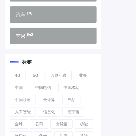
170
汽车
842
苹果
标签
4G
5G
万物互联
业务
中国
中国电信
中国移动
中国联通
云计算
产品
人工智能
信息化
元宇宙
全球
公司
出货量
功能
半导体
华为
印度
基站