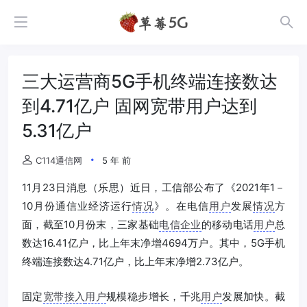
三大运营商5G手机终端连接数达
到4.71亿户 固网宽带用户达到
5.31亿户
C114通信网
5 年 前
11月23日消息（乐思）近日，工信部公布了《2021年1－
10月份通信业经济运行
情况
》。在电信
用户
发展
情况
方
面，截至10月份末，三家基础
电信企业
的移动电话
用户
总
数达16.41亿户，比上年末净增4694万户。其中，5G手机
终端连接数达4.71亿户，比上年末净增2.73亿户。
固定
宽带接入
用户
规模稳步增长，千兆
用户
发展加快。截