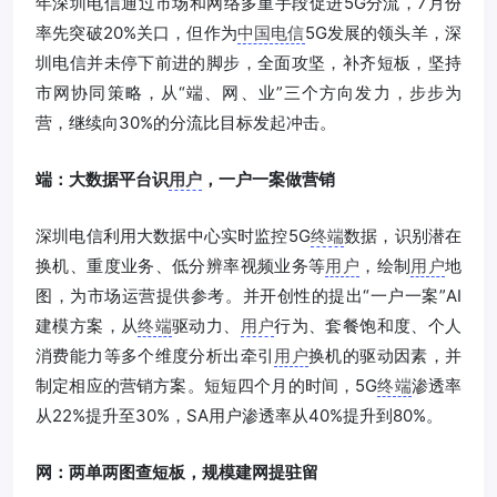
年深圳电信通过市场和网络多重手段促进5G分流，7月份
率先突破20%关口，但作为
中国电信
5G发展的领头羊，深
圳电信并未停下前进的脚步，全面攻坚，补齐短板，坚持
市网协同策略，从“端、网、业”三个方向发力，步步为
营，继续向30%的分流比目标发起冲击。
端：大数据平台识
用户
，一户一案做营销
深圳电信利用大数据中心实时监控5G
终端
数据，识别潜在
换机、重度业务、低分辨率视频业务等
用户
，绘制
用户
地
图，为市场运营提供参考。并开创性的提出“一户一案”AI
建模方案，从
终端
驱动力、
用户
行为、套餐饱和度、个人
消费能力等多个维度分析出牵引
用户
换机的驱动因素，并
制定相应的营销方案。短短四个月的时间，5G
终端
渗透率
从22%提升至30%，SA用户渗透率从40%提升到80%。
网：两单两图查短板，规模建网提驻留