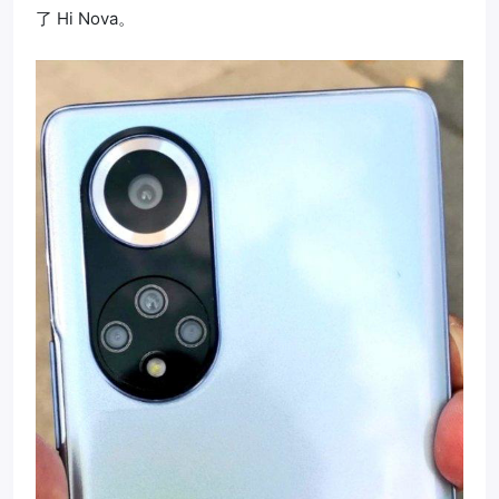
了 Hi Nova。